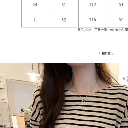
『
』
關於它