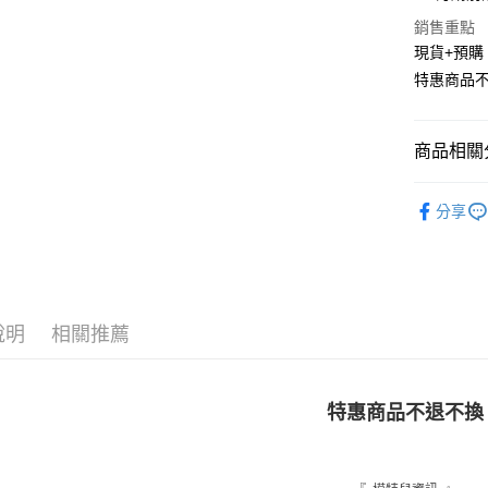
Apple Pay
銷售重點
街口支付
現貨+預購
特惠商品
悠遊付
Google Pa
商品相關分
AFTEE先
相關說明
★ 上裝
【關於「A
分享
ATM付款
◤ 全部商品 
AFTEE
便利好安
🎀 SALE
１．簡單
２．便利
運送方式
💓 現貨
３．安心
說明
相關推薦
全家取貨
【「AFT
每筆NT$1
１．於結帳
付」結帳
付款後全
２．訂單
特惠商品不退不換
３．收到繳
每筆NT$1
／ATM／
※ 請注意
萊爾富取
絡購買商品