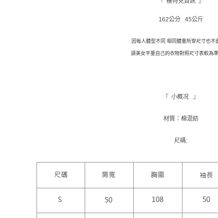
『 模特兒資訊 』
先享後付
每筆NT$9,
※ 交易是
162公分 45公斤
是否繳費成
付款後萊
付客戶支
每筆NT$9,
因每人體型不同 相同體重所穿尺寸也不
【注意事
請美女平量自己的衣物對照尺寸表較為準
7-11取貨
１．透過由
交易，需
每筆NT$1
求債權轉
２．關於
付款後7-1
https://aft
『 小概况 』
每筆NT$1
３．未成
「AFTE
新竹物流
材質：棉混紡
任。
４．使用「
每筆NT$1
即時審查
尺碼:
結果請求
離島配送
５．嚴禁
每筆NT$1
形，恩沛
動。
海外配送