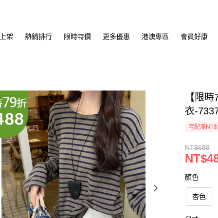
上架
熱銷排行
限時特價
更多優惠
港澳專區
會員好康
【限時
衣-733
宅配滿NT$
NT$688
NT$4
顏色
杏色