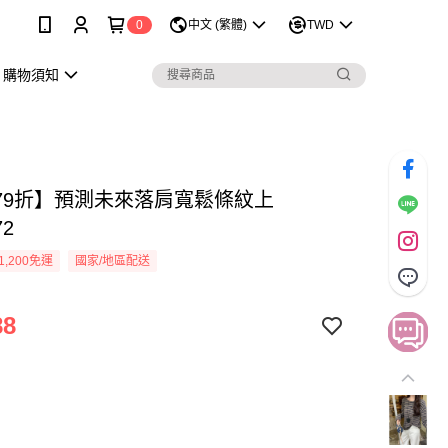
0
中文 (繁體)
TWD
購物須知
79折】預測未來落肩寬鬆條紋上
72
1,200免運
國家/地區配送
88