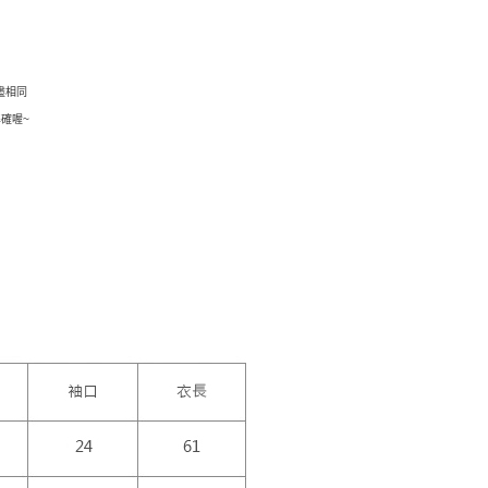
繳納相關費用。
999
否成功請以「AFTEE先享後付 」之結帳頁面顯示為準，若有關於
功／繳費後需取消欲退款等相關疑問，請聯繫「AFTEE先享後
爾富取貨
援中心」
https://netprotections.freshdesk.com/support/home
999
盡相同
項】
確喔~
付款
恩沛科技股份有限公司提供之「AFTEE先享後付」服務完成之
依本服務之必要範圍內提供個人資料，並將交易相關給付款項請
20，滿NT$1,500(含以上)免運費
讓予恩沛科技股份有限公司。
個人資料處理事宜，請瀏覽以下網址：
1取貨
ee.tw/terms/#terms3
10，滿NT$1,500(含以上)免運費
年的使用者請事先徵得法定代理人或監護人之同意方可使用
E先享後付」，若未經同意申辦者引起之損失，本公司不負相關責
宅配
AFTEE先享後付」時，將依據個別帳號之用戶狀況，依本公司
00，滿NT$1,200(含以上)免運費
核予不同之上限額度；若仍有額度不足之情形，本公司將視審查
用戶進行身份認證。
一人註冊多個帳號或使用他人資訊註冊。若發現惡意使用之情
80
科技股份有限公司將有權停止該用戶之使用額度並採取法律行
查看運費