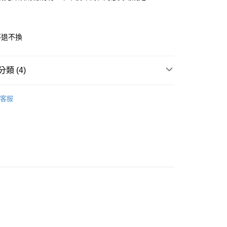
不退不換
y
類 (4)
享後付
上衣 / T恤
FTEE先享後付」】
客服
｜All ◢
先享後付是「在收到商品之後才付款」的支付方式。 讓您購物簡單
心！
 | 粉絲甜甜價
💝限時特價 | 79折專區
：不需註冊會員、不需綁卡、不需儲值。
：只要手機號碼，簡訊認證，即可結帳。
專區｜快速到貨
：先確認商品／服務後，再付款。
付款
EE先享後付」結帳流程】
20，滿NT$1,500(含以上)免運費
方式選擇「AFTEE先享後付」後，將跳轉至「AFTEE先享後
頁面，進行簡訊認證並確認金額後，即可完成結帳。
家取貨
成立數日內，您將收到繳費通知簡訊。
費通知簡訊後14天內，點擊此簡訊中的連結，可透過四大超商
10，滿NT$1,500(含以上)免運費
網路銀行／等多元方式進行付款，方視為交易完成。
：結帳手續完成當下不需立刻繳費，但若您需要取消訂單，請聯
貨付款
的店家。未經商家同意取消之訂單仍視為有效，需透過AFTEE