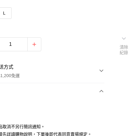
L
清除
紀錄
送方式
1,200免運
次付款
付款
品取消不另行簡訊通知。
請先詳讀購物說明，下單後即代表同意賣場規定。