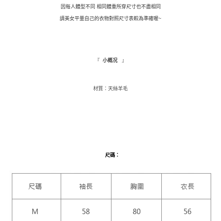
因每人體型不同 相同體重所穿尺寸也不盡相同
２．訂單成立數日內，您將收到繳費通知簡訊。
每筆NT$110，滿NT$1,500(含以上)免運費
３．收到繳費通知簡訊後14天內，點擊此簡訊中的連結，可透過四大超商／
請美女平量自己的衣物對照尺寸表較為準確喔~
ATM／網路銀行／等多元方式進行付款，方視為交易完成。
萊爾富取貨付款
※ 請注意：結帳手續完成當下不需立刻繳費，但若您需要取消訂單，請聯絡
每筆NT$9,999
購買商品的店家。未經商家同意取消之訂單仍視為有效，需透過AFTEE先享
後付繳納相關費用。
付款後萊爾富取貨
※ 交易是否成功請以「AFTEE先享後付 」之結帳頁面顯示為準，若有關於
『
』
小概况
是否繳費成功／繳費後需取消欲退款等相關疑問，請聯繫「AFTEE先享後付
每筆NT$9,999
客戶支援中心」
https://netprotections.freshdesk.com/support/home
材質：天絲羊毛
7-11取貨付款
【注意事項】
１．透過由恩沛科技股份有限公司提供之「AFTEE先享後付」服務完成之交
每筆NT$120，滿NT$1,500(含以上)免運費
易，需依本服務之必要範圍內提供個人資料，並將交易相關給付款項請求債
權轉讓予恩沛科技股份有限公司。
付款後7-11取貨
２．關於個人資料處理事宜，請瀏覽以下網址：
每筆NT$110，滿NT$1,500(含以上)免運費
https://aftee.tw/terms/#terms3
３．未成年的使用者請事先徵得法定代理人或監護人之同意方可使用
新竹物流宅配
尺碼
：
「AFTEE先享後付」，若未經同意申辦者引起之損失，本公司不負相關責
任。
每筆NT$100，滿NT$1,200(含以上)免運費
４．使用「AFTEE先享後付」時，將依據個別帳號之用戶狀況，依本公司即
時審查核予不同之上限額度；若仍有額度不足之情形，本公司將視審查結果
離島配送
請求用戶進行身份認證。
每筆NT$180
５．嚴禁一人註冊多個帳號或使用他人資訊註冊。若發現惡意使用之情形，
恩沛科技股份有限公司將有權停止該用戶之使用額度並採取法律行動。
海外配送
查看運費