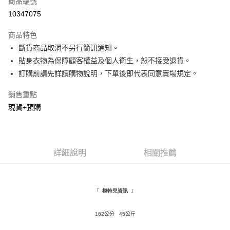
商品編號
超商取貨付款
10347075
LINE Pay
商品特色
Apple Pay
斷貨商品取消不另行簡訊通知。
貼身衣物為保障顧客權益及個人衛生，恕不接受退貨。
街口支付
訂購前請先詳讀購物說明，下單後即代表同意賣場規定。
悠遊付
銷售重點
Google Pay
現貨+預購
AFTEE先享後付
相關說明
【關於「AFTEE先享後付」】
詳細說明
相關推薦
ATM付款
AFTEE先享後付是「在收到商品之後才付款」的支付方式。 讓您購物簡單
便利好安心！
１．簡單：不需註冊會員、不需綁卡、不需儲值。
運送方式
２．便利：只要手機號碼，簡訊認證，即可結帳。
『
』
模特兒資訊
３．安心：先確認商品／服務後，再付款。
全家取貨付款
每筆NT$120，滿NT$1,500(含以上)免運費
【「AFTEE先享後付」結帳流程】
162公分 45公斤
１．於結帳方式選擇「AFTEE先享後付」後，將跳轉至「AFTEE先享後付」
付款後全家取貨
結帳頁面，進行簡訊認證並確認金額後，即可完成結帳。