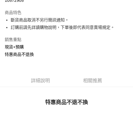
10572905
LINE Pay
商品特色
Apple Pay
斷貨商品取消不另行簡訊通知。
訂購前請先詳讀購物說明，下單後即代表同意賣場規定。
街口支付
銷售重點
悠遊付
現貨+預購
Google Pay
特惠商品不退換
AFTEE先享後付
相關說明
【關於「AFTEE先享後付」】
詳細說明
相關推薦
ATM付款
AFTEE先享後付是「在收到商品之後才付款」的支付方式。 讓您購物簡單
便利好安心！
１．簡單：不需註冊會員、不需綁卡、不需儲值。
運送方式
２．便利：只要手機號碼，簡訊認證，即可結帳。
特惠商品不退不換
３．安心：先確認商品／服務後，再付款。
全家取貨付款
每筆NT$120，滿NT$1,500(含以上)免運費
【「AFTEE先享後付」結帳流程】
１．於結帳方式選擇「AFTEE先享後付」後，將跳轉至「AFTEE先享後付」
付款後全家取貨
結帳頁面，進行簡訊認證並確認金額後，即可完成結帳。
２．訂單成立數日內，您將收到繳費通知簡訊。
每筆NT$110，滿NT$1,500(含以上)免運費