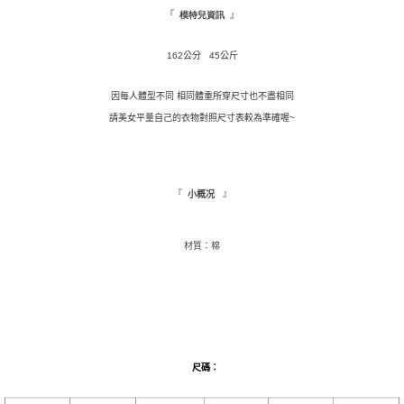
３．收到繳費通知簡訊後14天內，點擊此簡訊中的連結，可透過四大超商／
『
』
模特兒資訊
ATM／網路銀行／等多元方式進行付款，方視為交易完成。
萊爾富取貨付款
※ 請注意：結帳手續完成當下不需立刻繳費，但若您需要取消訂單，請聯絡
每筆NT$9,999
購買商品的店家。未經商家同意取消之訂單仍視為有效，需透過AFTEE先享
162公分 45公斤
後付繳納相關費用。
付款後萊爾富取貨
※ 交易是否成功請以「AFTEE先享後付 」之結帳頁面顯示為準，若有關於
因每人體型不同 相同體重所穿尺寸也不盡相同
是否繳費成功／繳費後需取消欲退款等相關疑問，請聯繫「AFTEE先享後付
每筆NT$9,999
請美女平量自己的衣物對照尺寸表較為準確喔~
客戶支援中心」
https://netprotections.freshdesk.com/support/home
7-11取貨付款
【注意事項】
１．透過由恩沛科技股份有限公司提供之「AFTEE先享後付」服務完成之交
每筆NT$120，滿NT$1,500(含以上)免運費
易，需依本服務之必要範圍內提供個人資料，並將交易相關給付款項請求債
『
』
小概况
權轉讓予恩沛科技股份有限公司。
付款後7-11取貨
２．關於個人資料處理事宜，請瀏覽以下網址：
每筆NT$110，滿NT$1,500(含以上)免運費
https://aftee.tw/terms/#terms3
材質：棉
３．未成年的使用者請事先徵得法定代理人或監護人之同意方可使用
新竹物流宅配
「AFTEE先享後付」，若未經同意申辦者引起之損失，本公司不負相關責
任。
每筆NT$100，滿NT$1,200(含以上)免運費
４．使用「AFTEE先享後付」時，將依據個別帳號之用戶狀況，依本公司即
時審查核予不同之上限額度；若仍有額度不足之情形，本公司將視審查結果
離島配送
請求用戶進行身份認證。
每筆NT$180
５．嚴禁一人註冊多個帳號或使用他人資訊註冊。若發現惡意使用之情形，
恩沛科技股份有限公司將有權停止該用戶之使用額度並採取法律行動。
尺碼
：
海外配送
查看運費