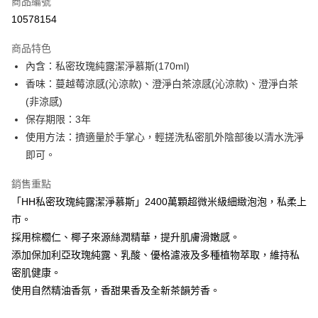
商品編號
超商取貨付款
10578154
LINE Pay
商品特色
Apple Pay
內含：私密玫瑰純露潔淨慕斯(170ml)
香味：蔓越莓涼感(沁涼款)、澄淨白茶涼感(沁涼款)、澄淨白茶
街口支付
(非涼感)
悠遊付
保存期限：3年
使用方法：擠適量於手掌心，輕搓洗私密肌外陰部後以清水洗淨
Google Pay
即可。
全盈+PAY
銷售重點
AFTEE先享後付
「HH私密玫瑰純露潔淨慕斯」2400萬顆超微米級細緻泡泡，私柔上
相關說明
市。
【關於「AFTEE先享後付」】
採用棕櫚仁、椰子來源絲潤精華，提升肌膚滑嫩感。
ATM付款
AFTEE先享後付是「在收到商品之後才付款」的支付方式。 讓您購物簡單
便利好安心！
添加保加利亞玫瑰純露、乳酸、優格濾液及多種植物萃取，維持私
１．簡單：不需註冊會員、不需綁卡、不需儲值。
密肌健康。
運送方式
２．便利：只要手機號碼，簡訊認證，即可結帳。
使用自然精油香氛，香甜果香及全新茶韻芳香。
３．安心：先確認商品／服務後，再付款。
全家取貨付款
每筆NT$120，滿NT$1,500(含以上)免運費
【「AFTEE先享後付」結帳流程】