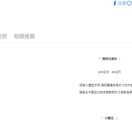
分享
相關說明
◤ 全部商品 
【關於「A
ATM付款
AFTEE
便利好安
１．簡單
２．便利
運送方式
說明
相關推薦
３．安心
全家取貨
【「AFT
每筆NT$1
１．於結帳
付」結帳
『
』
模特兒資訊
付款後全
２．訂單
３．收到繳
每筆NT$1
163
公分 46公斤
／ATM／
※ 請注意
萊爾富取
絡購買商品
因每人體型不同 相同體重所穿尺寸也不
先享後付
每筆NT$9,
請美女平量自己的衣物對照尺寸表較為準
※ 交易是
是否繳費成
付款後萊
付客戶支
每筆NT$9,
【注意事
』
『
小概况
7-11取貨
１．透過由
交易，需
每筆NT$1
求債權轉