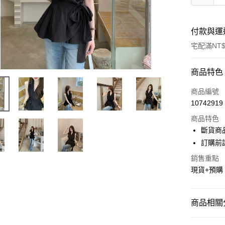
付款與運
宅配滿NT$
付款方式
商品特色
信用卡一
商品編號
10742919
超商取貨
商品特色
LINE Pay
斷貨商
訂購前
Apple Pay
銷售重點
街口支付
現貨+預購
悠遊付
Google Pa
商品相關分
AFTEE先
★ 上裝