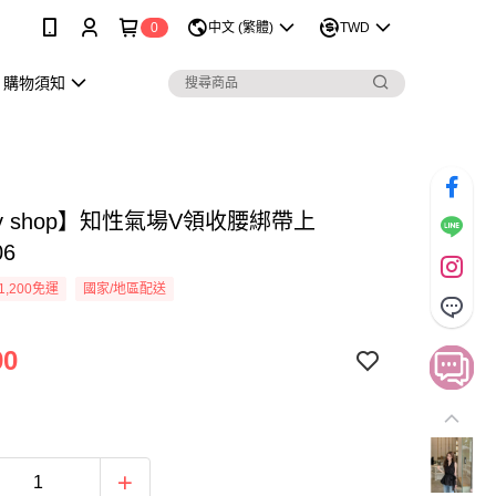
0
中文 (繁體)
TWD
購物須知
sy shop】知性氣場V領收腰綁帶上
06
1,200免運
國家/地區配送
90