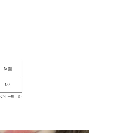
個人資料處理事宜，請瀏覽以下網址：
1取貨
ee.tw/terms/#terms3
10，滿NT$1,500(含以上)免運費
年的使用者請事先徵得法定代理人或監護人之同意方可使用
E先享後付」，若未經同意申辦者引起之損失，本公司不負相關責
宅配
AFTEE先享後付」時，將依據個別帳號之用戶狀況，依本公司
00，滿NT$1,200(含以上)免運費
核予不同之上限額度；若仍有額度不足之情形，本公司將視審查
用戶進行身份認證。
一人註冊多個帳號或使用他人資訊註冊。若發現惡意使用之情
80
科技股份有限公司將有權停止該用戶之使用額度並採取法律行
查看運費