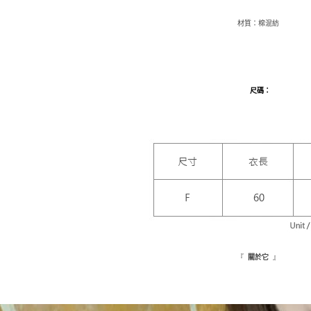
２．關於
付款後7-1
材質：棉混紡
https://aft
每筆NT$1
３．未成
「AFTE
新竹物流
任。
４．使用「
每筆NT$1
即時審查
尺碼
：
結果請求
離島配送
５．嚴禁
每筆NT$1
形，恩沛
動。
海外配送
『
』
關於它