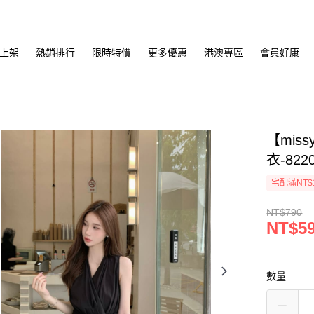
上架
熱銷排行
限時特價
更多優惠
港澳專區
會員好康
【mis
衣-822
宅配滿NT$
NT$790
NT$5
數量