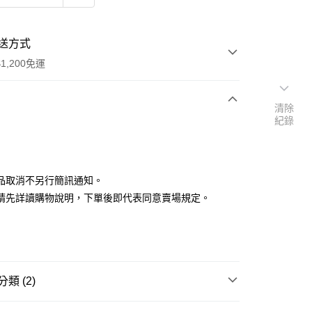
送方式
1,200免運
清除
紀錄
次付款
付款
品取消不另行簡訊通知。
請先詳讀購物說明，下單後即代表同意賣場規定。
y
類 (2)
享後付
上衣 / T恤