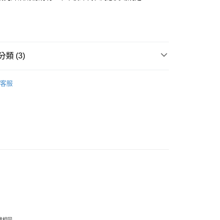
y
類 (3)
洋裝 / 連身 / 套裝組
客服
享後付
｜All ◢
專區｜快速到貨
FTEE先享後付」】
先享後付是「在收到商品之後才付款」的支付方式。 讓您購物簡單
心！
：不需註冊會員、不需綁卡、不需儲值。
：只要手機號碼，簡訊認證，即可結帳。
：先確認商品／服務後，再付款。
付款
EE先享後付」結帳流程】
20，滿NT$1,500(含以上)免運費
方式選擇「AFTEE先享後付」後，將跳轉至「AFTEE先享後
頁面，進行簡訊認證並確認金額後，即可完成結帳。
家取貨
成立數日內，您將收到繳費通知簡訊。
費通知簡訊後14天內，點擊此簡訊中的連結，可透過四大超商
10，滿NT$1,500(含以上)免運費
網路銀行／等多元方式進行付款，方視為交易完成。
盡相同