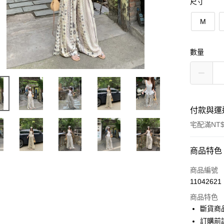
尺寸
M
數量
付款與運
宅配滿NT$
付款方式
商品特色
信用卡一
商品編號
11042621
超商取貨
商品特色
LINE Pay
斷貨商
訂購前