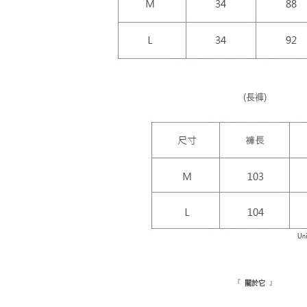
(長褲)
『
』
關於它