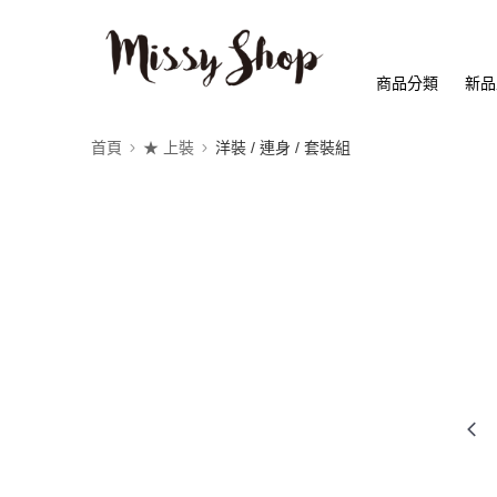
商品分類
新品
首頁
★ 上裝
洋裝 / 連身 / 套裝組