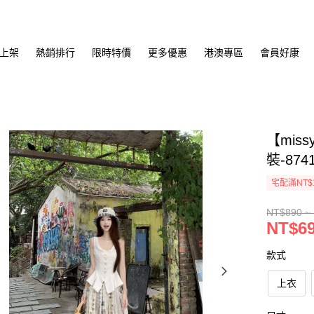
上架
熱銷排行
限時特價
更多優惠
港澳專區
會員好康
【mis
裝-874
宅配滿NT$
NT$890 ~
NT$69
款式
上衣