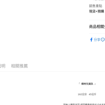
Apple Pay
銷售重點
街口支付
現貨+預購
悠遊付
Google Pa
商品相關分
全盈+PAY
★ 上裝
分享
AFTEE先
◤ 全部商品 
相關說明
💓 現貨
【關於「A
ATM付款
AFTEE
便利好安
說明
相關推薦
１．簡單
２．便利
運送方式
３．安心
全家取貨
【「AFT
『
』
模特兒資訊
每筆NT$1
１．於結帳
付」結帳
162公分 45公斤
付款後全
２．訂單
３．收到繳
每筆NT$1
／ATM／
因每人體型不同 相同體重所穿尺寸也不