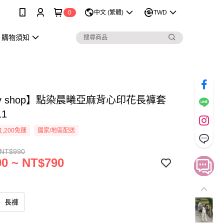
0
中文 (繁體)
TWD
購物須知
sy shop】點染晨曦亞麻背心印花長褲套
11
1,200免運
國家/地區配送
 NT$990
0 ~ NT$790
長褲