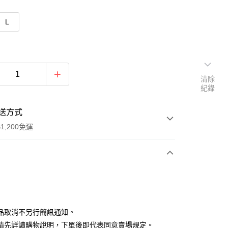
L
清除
紀錄
送方式
1,200免運
次付款
付款
品取消不另行簡訊通知。
請先詳讀購物說明，下單後即代表同意賣場規定。