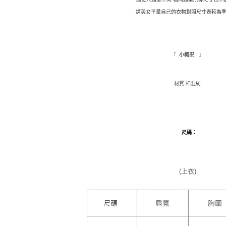
※ 請注意
萊爾富取
請美女平量自己的衣物對照尺寸表較為準
絡購買商品
先享後付
每筆NT$9,
※ 交易是
是否繳費成
付款後萊
付客戶支
『
』
小概况
每筆NT$9,
【注意事
7-11取貨
１．透過由
材質:棉混紡
交易，需
每筆NT$1
求債權轉
２．關於
付款後7-1
https://aft
每筆NT$1
３．未成
尺碼
：
「AFTE
新竹物流
任。
４．使用「
每筆NT$1
即時審查
結果請求
(上衣)
離島配送
５．嚴禁
每筆NT$1
形，恩沛
動。
海外配送