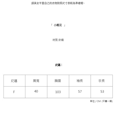
請美女平量自己的衣物對照尺寸表較為準確喔~
１．於結帳方式選擇「AFTEE先享後付」後，將跳轉至「AFTEE先享後付」
付款後全家取貨
結帳頁面，進行簡訊認證並確認金額後，即可完成結帳。
２．訂單成立數日內，您將收到繳費通知簡訊。
每筆NT$110，滿NT$1,500(含以上)免運費
３．收到繳費通知簡訊後14天內，點擊此簡訊中的連結，可透過四大超商／
ATM／網路銀行／等多元方式進行付款，方視為交易完成。
萊爾富取貨付款
『
』
小概况
※ 請注意：結帳手續完成當下不需立刻繳費，但若您需要取消訂單，請聯絡
每筆NT$9,999
購買商品的店家。未經商家同意取消之訂單仍視為有效，需透過AFTEE先享
後付繳納相關費用。
材質:針織
付款後萊爾富取貨
※ 交易是否成功請以「AFTEE先享後付 」之結帳頁面顯示為準，若有關於
是否繳費成功／繳費後需取消欲退款等相關疑問，請聯繫「AFTEE先享後付
每筆NT$9,999
客戶支援中心」
https://netprotections.freshdesk.com/support/home
7-11取貨付款
【注意事項】
１．透過由恩沛科技股份有限公司提供之「AFTEE先享後付」服務完成之交
每筆NT$120，滿NT$1,500(含以上)免運費
尺碼
：
易，需依本服務之必要範圍內提供個人資料，並將交易相關給付款項請求債
權轉讓予恩沛科技股份有限公司。
付款後7-11取貨
２．關於個人資料處理事宜，請瀏覽以下網址：
每筆NT$110，滿NT$1,500(含以上)免運費
https://aftee.tw/terms/#terms3
３．未成年的使用者請事先徵得法定代理人或監護人之同意方可使用
新竹物流宅配
「AFTEE先享後付」，若未經同意申辦者引起之損失，本公司不負相關責
任。
每筆NT$100，滿NT$1,200(含以上)免運費
４．使用「AFTEE先享後付」時，將依據個別帳號之用戶狀況，依本公司即
時審查核予不同之上限額度；若仍有額度不足之情形，本公司將視審查結果
離島配送
請求用戶進行身份認證。
每筆NT$180