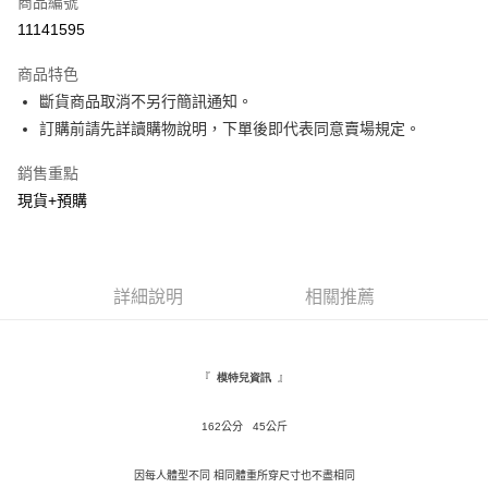
商品編號
超商取貨付款
11141595
LINE Pay
商品特色
Apple Pay
斷貨商品取消不另行簡訊通知。
訂購前請先詳讀購物說明，下單後即代表同意賣場規定。
街口支付
銷售重點
悠遊付
現貨+預購
Google Pay
全盈+PAY
詳細說明
相關推薦
AFTEE先享後付
相關說明
【關於「AFTEE先享後付」】
ATM付款
AFTEE先享後付是「在收到商品之後才付款」的支付方式。 讓您購物簡單
『
』
模特兒資訊
便利好安心！
１．簡單：不需註冊會員、不需綁卡、不需儲值。
運送方式
２．便利：只要手機號碼，簡訊認證，即可結帳。
162公分 45公斤
３．安心：先確認商品／服務後，再付款。
全家取貨付款
因每人體型不同 相同體重所穿尺寸也不盡相同
每筆NT$120，滿NT$1,500(含以上)免運費
【「AFTEE先享後付」結帳流程】