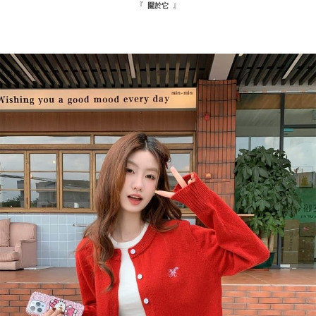
５．嚴禁一人註冊多個帳號或使用他人資訊註冊。若發現惡意使用之情形，
『
』
關於它
恩沛科技股份有限公司將有權停止該用戶之使用額度並採取法律行動。
海外配送
查看運費