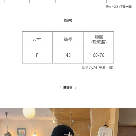
NT$1,500 atau lebih
NT$10,000. Amaun diperakui sebenar yang diluluskan akan berdasarkan
keputusan pensijilan dan semakan oleh AFTEE.
新竹物流宅配
2. Amaun perbelanjaan minimum mestilah lebih besar daripada NT$20.
3. Pada masa ini hanya tersedia untuk ahli Taiwan.
(短褲)
NT$100/pesanan | Penghantaran percuma untuk pesanan
NT$1,200 atau lebih
Ketiga, Syarat Perkhidmatan
Perkhidmatan AFTEE Beli Sekarang Bayar Kemudian disediakan oleh NP
離島配送
Taiwan, Inc. dan AFTEE akan membuat bil kepada pengguna. AFTEE
akan menggunakan data peribadi yang dikumpul (termasuk nama
NT$180/pesanan
pembeli, no. telefon, nama penerima, no. telefon, alamat penerima) untuk
penggunaan perkhidmatan. Sila rujuk kepada "Penyata Pengumpulan
海外配送
Kadar Penghantaran
Data Peribadi, Pemprosesan, Penggunaan"
(https://aftee.tw/privacypolicy/
) untuk maklumat lanjut.
Jumlah yang diperakui untuk pengguna kali pertama yang lulus
kelulusan boleh sehingga NT$10,000. Jika pengguna tidak membuat
『
』
關於它
pembayaran dalam tempoh tersebut, yuran pembayaran lewat sebanyak
20% setahun akan dikenakan. Pengguna bawah umur dikehendaki
mendapatkan kebenaran daripada ibu bapa atau penjaga yang sah
untuk menggunakan AFTEE.
Sila hubungi NP Taiwan Inc. di
cs_tw@netprotections.co.jp
jika anda
mempunyai sebarang kebimbangan mengenai pemprosesan dan
penggunaan pada data peribadi. Jika anda tidak bersetuju dengan data
peribadi yang disenaraikan seperti di atas akan dikumpul dan digunakan