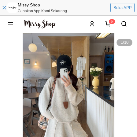
Missy Shop
Buka APP
Gunakan App Kami Sekarang
0
1
/
10