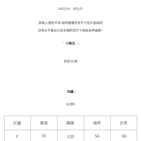
dihantar ke alamat yang ditetapkan.
全家取貨付款
4. Setelah pesanan disahkan, anda akan menerima SMS pembayaran
162公分 45公斤
NT$120/pesanan | Penghantaran percuma untuk pesanan
manakala ahli aplikasi akan menerima pemberitahuan tolak aplikasi
NT$1,500 atau lebih
AFTEE.
因每人體型不同 相同體重所穿尺寸也不盡相同
5. Tiada bayaran diperlukan apabila anda menerima produk. Sila buat
請美女平量自己的衣物對照尺寸表較為準確喔~
pembayaran di empat kedai serbaneka utama, ATM atau perbankan
付款後全家取貨
dalam talian dengan SMS pembayaran atau pemberitahuan tolak aplikasi
NT$110/pesanan | Penghantaran percuma untuk pesanan
AFTEE.
『
』
小概况
NT$1,500 atau lebih
Sila ambil perhatian bahawa tempoh pembayaran adalah 14 hari. Walau
萊爾富取貨付款
bagaimanapun, bagi mereka yang telah memuat turun Aplikasi AFTEE
材質:針織
dan mendaftar sebagai ahli AFTEE boleh menikmati tempoh pembayaran
NT$9,999/pesanan
sehingga 45 hari.
付款後萊爾富取貨
Tempoh pembayaran dikira dari masa kedai meminta pembayaran anda,
ditambah dengan bilangan hari yang boleh dilanjutkan oleh AFTEE. Anda
NT$9,999/pesanan
尺碼
：
boleh melanjutkan tempoh pembayaran anda sebelum anda menerima
pesanan. Walau bagaimanapun, tiada jaminan bahawa anda boleh
7-11取貨付款
(上衣)
menerima pesanan anda semasa tempoh pembayaran (cth.: produk
NT$120/pesanan | Penghantaran percuma untuk pesanan
prapesanan atau produk yang mungkin mengambil masa yang lebih
NT$1,500 atau lebih
lama untuk dihantar). Oleh itu, anda dikehendaki membuat pembayaran
kepada AFTEE dalam tempoh sama ada anda menerima pesanan.
付款後7-11取貨
Kedua, Sekatan Pembayaran
NT$110/pesanan | Penghantaran percuma untuk pesanan
1. Jumlah yang diperakui untuk pengguna kali pertama boleh sehingga