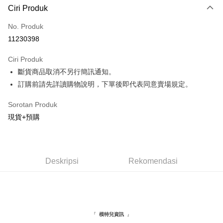
Ciri Produk
Kad Kredit (Bayaran Penuh)
No. Produk
Pengambilan di Kedai Serbaneka
11230398
LINE Pay
Ciri Produk
Apple Pay
斷貨商品取消不另行簡訊通知。
訂購前請先詳讀購物說明，下單後即代表同意賣場規定。
JKOPAY
Easy Wallet
Sorotan Produk
現貨+預購
Google Pay
Plus PAY
AFTEE
Deskripsi
Rekomendasi
Deskripsi
Pertama, Mengenai Perkhidmatan AFTEE Beli Sekarang Bayar Kemudian
Pemindahan ATM
1. Dengan memilih AFTEE sebagai kaedah pembayaran, mesej
pengesahan AFTEE akan muncul.
2. Anda boleh meneruskan pembayaran selepas pengesahan SMS.
Pilihan Penghantaran
『
』
模特兒資訊
3. Tiada bayaran diperlukan apabila pesanan disahkan. Produk akan