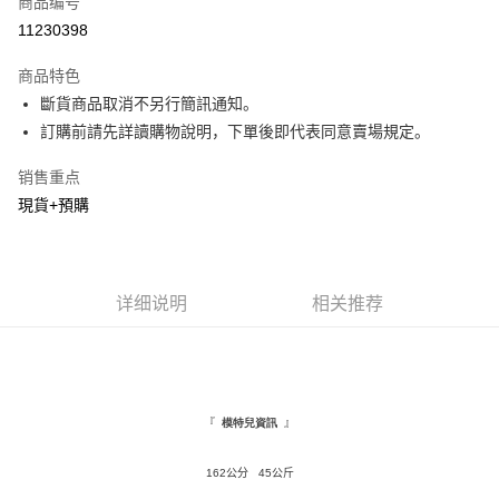
商品编号
超商取货付款
11230398
LINE Pay
商品特色
Apple Pay
斷貨商品取消不另行簡訊通知。
訂購前請先詳讀購物說明，下單後即代表同意賣場規定。
街口支付
销售重点
悠遊付
現貨+預購
Google Pay
Plus PAY
详细说明
相关推荐
AFTEE先享后付
相关说明
一、關於 AFTEE先享後付
ATM付款
1. 於付款方式選擇AFTEE先享後付，將跳出AFTEE先享後付手機驗證視
窗。
2. 進行簡訊驗證之後，即可完成結帳手續。
『
』
模特兒資訊
运送方式
3. 訂單確認後不需事先繳費，商品會配送至您的指定地址。
4. 下訂完成後，您的手機會收到一封繳費通知簡訊，APP會員則會收到
全家取貨付款
162公分 45公斤
AFTEE APP推播通知。
每笔NT$120，满NT$1,500(含以上)免运费
5. 收到商品當下無需繳費，確認無誤後，請再利用繳費通知簡訊或AFTEE