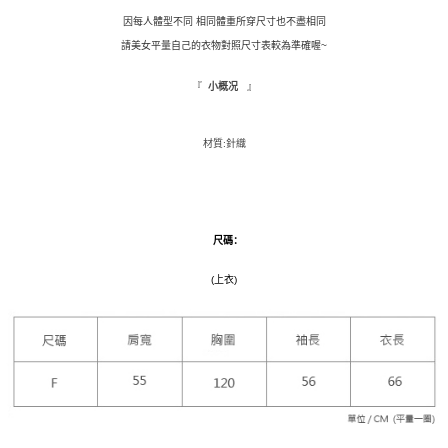
APP於四大便利商店‧ATM/網銀等方式進行付款。
因每人體型不同 相同體重所穿尺寸也不盡相同
付款後全家取貨
請美女平量自己的衣物對照尺寸表較為準確喔~
請留意繳費期限為 14 天。唯有下載 AFTEE App 成為 AFTEE 會員者方能享
每笔NT$110，满NT$1,500(含以上)免运费
有最長 45 天內付款之服務。
『
』
小概况
萊爾富取貨付款
繳費期限，為商家向您請款的時間，再加上使用AFTEE可延長的天數所計算
每笔NT$9,999
出。使用AFTEE下訂可以延長您收到商品前的繳費天數，但無法保證一定能
夠在期限內收到商品(例如:預購商品或預計到貨時間較長者)。因此無論收到
材質:針織
付款後萊爾富取貨
商品與否，仍需要請您在AFTEE規定的時間內完成繳費。
每笔NT$9,999
二、付款限制
1. 初次使用 AFTEE 時，將依認證結果及本公司審查結果，核予每個人不同
7-11取貨付款
之上限額度
尺碼
：
2. 結帳金額須大於NT$30
每笔NT$120，满NT$1,500(含以上)免运费
3. 目前僅支援台灣會員
(上衣)
付款後7-11取貨
三、聲明條款
每笔NT$110，满NT$1,500(含以上)免运费
「AFTEE先享後付」(下稱本服務)乃由恩沛科技股份有限公司(下稱 AFTEE )
所提供，並由 AFTEE 向您收取款項。因使用本服務所須提供之個人資料(包
新竹物流宅配
含但不限於訂購人姓名、電話，收件人姓名、電話、收件地址)，將交付予
AFTEE 於本服務必要服務範圍內運用。關於 AFTEE 對於個人資料之蒐集、
每笔NT$100，满NT$1,200(含以上)免运费
處理、利用，詳參 AFTEE 官網之『個人資料蒐集、處理及利用告知聲明』
（
https://aftee.tw/privacypolicy/
）。
離島配送
每笔NT$180