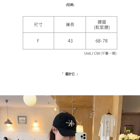
若款項超過繳費期限，將根據當次的金額加收年利率 16% 的逾期滯納金。
(短褲)
未成年的使用者，請事先徵得法定代理人或監護人之同意方可使用
海外配送
查看运费
AFTEE。
若您對於個人資料之處理、利用有任何疑問，或欲行使相關法律權利，請聯
繫恩沛科技股份有限公司。若您不同意我們將上開所示之個人資料，連同必
要之購買訂單資訊提供予 AFTEE ，或讓 AFTEE 蒐集處理利用您的個人資
料，請勿選用本服務。
『
』
關於它