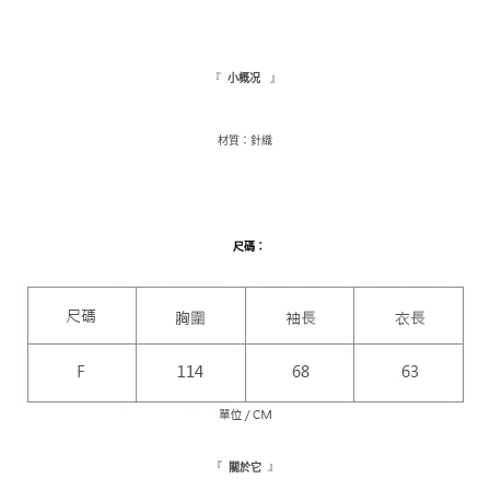
３．收到繳費通知簡訊後14天內，點擊此簡訊中的連結，可透過四大超商／
ATM／網路銀行／等多元方式進行付款，方視為交易完成。
萊爾富取貨付款
※ 請注意：結帳手續完成當下不需立刻繳費，但若您需要取消訂單，請聯絡
每筆NT$9,999
購買商品的店家。未經商家同意取消之訂單仍視為有效，需透過AFTEE先享
『
』
小概况
後付繳納相關費用。
付款後萊爾富取貨
※ 交易是否成功請以「AFTEE先享後付 」之結帳頁面顯示為準，若有關於
是否繳費成功／繳費後需取消欲退款等相關疑問，請聯繫「AFTEE先享後付
每筆NT$9,999
材質：針織
客戶支援中心」
https://netprotections.freshdesk.com/support/home
7-11取貨付款
【注意事項】
１．透過由恩沛科技股份有限公司提供之「AFTEE先享後付」服務完成之交
每筆NT$120，滿NT$1,500(含以上)免運費
易，需依本服務之必要範圍內提供個人資料，並將交易相關給付款項請求債
權轉讓予恩沛科技股份有限公司。
付款後7-11取貨
尺碼
：
２．關於個人資料處理事宜，請瀏覽以下網址：
每筆NT$110，滿NT$1,500(含以上)免運費
https://aftee.tw/terms/#terms3
３．未成年的使用者請事先徵得法定代理人或監護人之同意方可使用
新竹物流宅配
「AFTEE先享後付」，若未經同意申辦者引起之損失，本公司不負相關責
任。
每筆NT$100，滿NT$1,200(含以上)免運費
４．使用「AFTEE先享後付」時，將依據個別帳號之用戶狀況，依本公司即
時審查核予不同之上限額度；若仍有額度不足之情形，本公司將視審查結果
離島配送
請求用戶進行身份認證。
每筆NT$180
５．嚴禁一人註冊多個帳號或使用他人資訊註冊。若發現惡意使用之情形，
恩沛科技股份有限公司將有權停止該用戶之使用額度並採取法律行動。
海外配送
查看運費
『
』
關於它