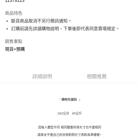
11375123
LINE Pay
商品特色
Apple Pay
斷貨商品取消不另行簡訊通知。
訂購前請先詳讀購物說明，下單後即代表同意賣場規定。
街口支付
銷售重點
悠遊付
現貨+預購
Google Pay
AFTEE先享後付
相關說明
詳細說明
相關推薦
【關於「AFTEE先享後付」】
ATM付款
AFTEE先享後付是「在收到商品之後才付款」的支付方式。 讓您購物簡單
便利好安心！
１．簡單：不需註冊會員、不需綁卡、不需儲值。
運送方式
』
『
模特兒資訊
２．便利：只要手機號碼，簡訊認證，即可結帳。
３．安心：先確認商品／服務後，再付款。
全家取貨付款
162
公分 45公斤
每筆NT$120，滿NT$1,500(含以上)免運費
【「AFTEE先享後付」結帳流程】
１．於結帳方式選擇「AFTEE先享後付」後，將跳轉至「AFTEE先享後付」
因每人體型不同 相同體重所穿尺寸也不盡相同
付款後全家取貨
結帳頁面，進行簡訊認證並確認金額後，即可完成結帳。
請美女平量自己的衣物對照尺寸表較為準確喔~
２．訂單成立數日內，您將收到繳費通知簡訊。
每筆NT$110，滿NT$1,500(含以上)免運費