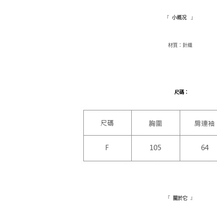
每筆NT$9,
【注意事
7-11取貨
『
』
小概况
１．透過由
交易，需
每筆NT$1
求債權轉
材質：針織
２．關於
付款後7-1
https://aft
每筆NT$1
３．未成
「AFTE
新竹物流
任。
４．使用「
每筆NT$1
尺碼
：
即時審查
結果請求
離島配送
５．嚴禁
每筆NT$1
形，恩沛
動。
海外配送
『
』
關於它