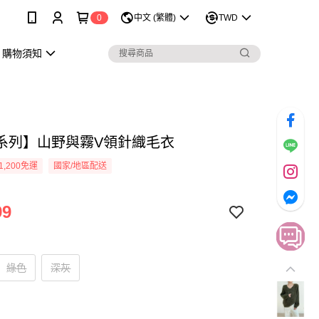
0
中文 (繁體)
TWD
購物須知
系列】山野與霧V領針織毛衣
1,200免運
國家/地區配送
99
綠色
深灰