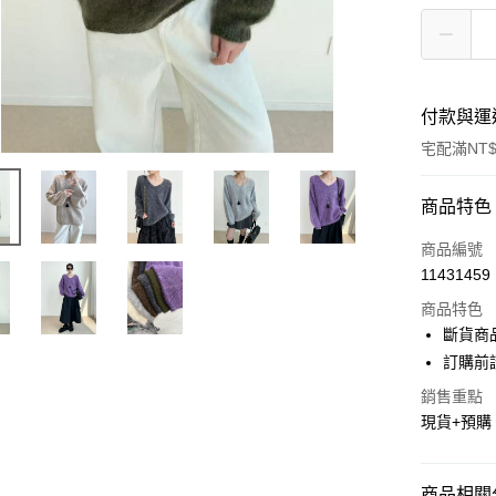
付款與運
宅配滿NT$
付款方式
商品特色
信用卡一
商品編號
11431459
超商取貨
商品特色
LINE Pay
斷貨商
訂購前
Apple Pay
銷售重點
街口支付
現貨+預購
悠遊付
Google Pa
商品相關分