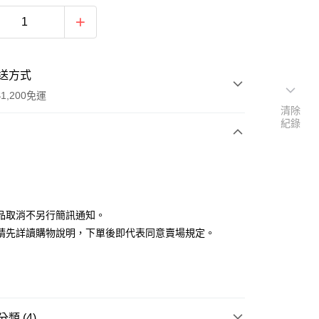
送方式
1,200免運
清除
紀錄
次付款
付款
品取消不另行簡訊通知。
請先詳讀購物說明，下單後即代表同意賣場規定。
y
類 (4)