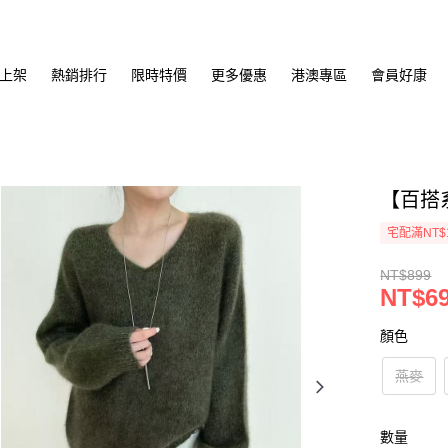
上架
熱銷排行
限時特價
更多優惠
港澳專區
會員好康
【百搭
宅配滿NT$
NT$899
NT$6
顏色
燕麥
數量