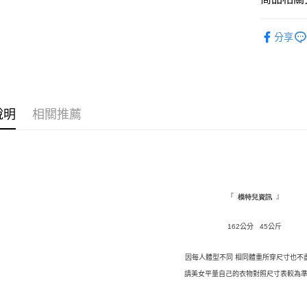
全盈+PAY
★ 上裝
分享
AFTEE先
◤ 全部商品 
相關說明
🌹 MISS
【關於「A
ATM付款
AFTEE
💓 現貨
便利好安
說明
相關推薦
１．簡單
２．便利
運送方式
３．安心
全家取貨
【「AFT
每筆NT$1
１．於結帳
付」結帳
『
』
模特兒資訊
付款後全
２．訂單
３．收到繳
每筆NT$1
／ATM／
162公分 45公斤
※ 請注意
萊爾富取
絡購買商品
因每人體型不同 相同體重所穿尺寸也不
先享後付
每筆NT$9,
請美女平量自己的衣物對照尺寸表較為準
※ 交易是
是否繳費成
付款後萊
付客戶支