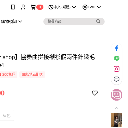
0
中文 (繁體)
TWD
購物須知
sy shop】協奏曲拼接襯衫假兩件針織毛
04
1,200免運
國家/地區配送
90
灰色