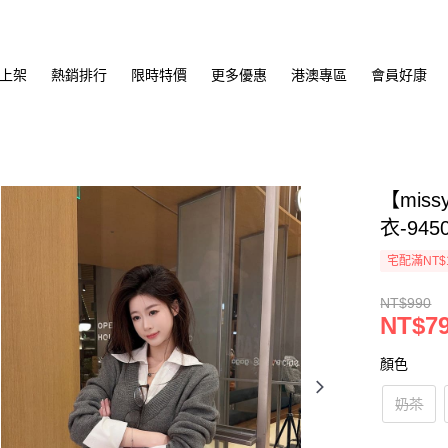
上架
熱銷排行
限時特價
更多優惠
港澳專區
會員好康
【mis
衣-945
宅配滿NT$
NT$990
NT$7
顏色
奶茶