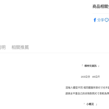
Google Pa
商品相關分
全盈+PAY
★ 上裝
分享
AFTEE先
◤ 全部商品 
相關說明
【關於「A
ATM付款
AFTEE
便利好安
說明
相關推薦
１．簡單
２．便利
運送方式
３．安心
全家取貨
【「AFT
『
』
模特兒資訊
每筆NT$1
１．於結帳
付」結帳
163
公分 46公斤
付款後全
２．訂單
３．收到繳
每筆NT$1
／ATM／
因每人體型不同 相同體重所穿尺寸也不
※ 請注意
萊爾富取
請美女平量自己的衣物對照尺寸表較為準
絡購買商品
先享後付
每筆NT$9,
※ 交易是
』
『
小概况
是否繳費成