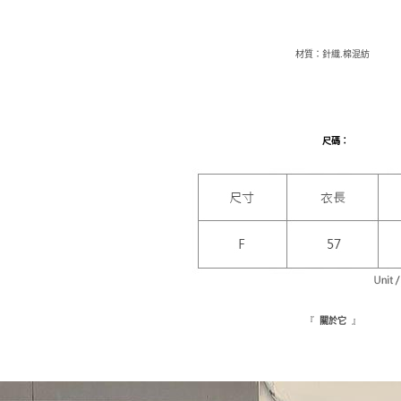
付款後萊
付客戶支
每筆NT$9,
【注意事
材質：針織.棉混紡
7-11取貨
１．透過由
交易，需
每筆NT$1
求債權轉
２．關於
付款後7-1
https://aft
每筆NT$1
尺碼
：
３．未成
「AFTE
新竹物流
任。
４．使用「
每筆NT$1
即時審查
結果請求
離島配送
５．嚴禁
每筆NT$1
形，恩沛
動。
海外配送
『
』
關於它