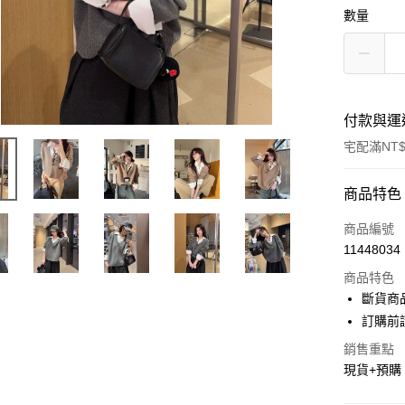
數量
付款與運
宅配滿NT$
付款方式
商品特色
信用卡一
商品編號
11448034
超商取貨
商品特色
LINE Pay
斷貨商
訂購前
Apple Pay
銷售重點
街口支付
現貨+預購
悠遊付