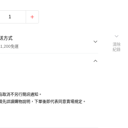
送方式
清除
1,200免運
紀錄
次付款
付款
品取消不另行簡訊通知。
請先詳讀購物說明，下單後即代表同意賣場規定。