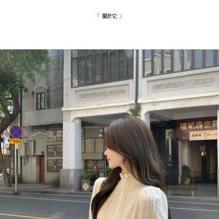
『
』
關於它