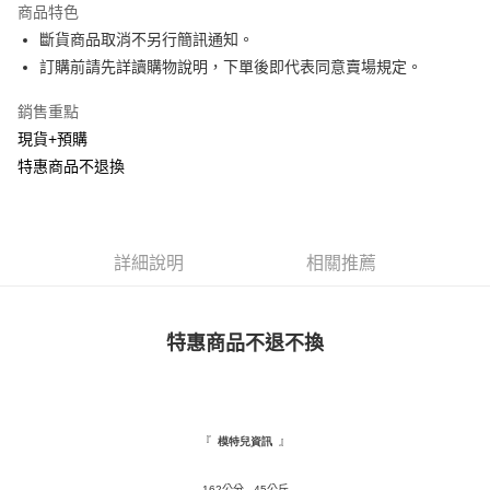
商品特色
Apple Pay
斷貨商品取消不另行簡訊通知。
訂購前請先詳讀購物說明，下單後即代表同意賣場規定。
街口支付
銷售重點
悠遊付
現貨+預購
Google Pay
特惠商品不退換
全盈+PAY
AFTEE先享後付
詳細說明
相關推薦
相關說明
【關於「AFTEE先享後付」】
ATM付款
AFTEE先享後付是「在收到商品之後才付款」的支付方式。 讓您購物簡單
便利好安心！
特惠商品不退不換
１．簡單：不需註冊會員、不需綁卡、不需儲值。
運送方式
２．便利：只要手機號碼，簡訊認證，即可結帳。
３．安心：先確認商品／服務後，再付款。
全家取貨付款
每筆NT$120，滿NT$1,500(含以上)免運費
【「AFTEE先享後付」結帳流程】
『
』
模特兒資訊
１．於結帳方式選擇「AFTEE先享後付」後，將跳轉至「AFTEE先享後付」
付款後全家取貨
結帳頁面，進行簡訊認證並確認金額後，即可完成結帳。
２．訂單成立數日內，您將收到繳費通知簡訊。
162公分 45公斤