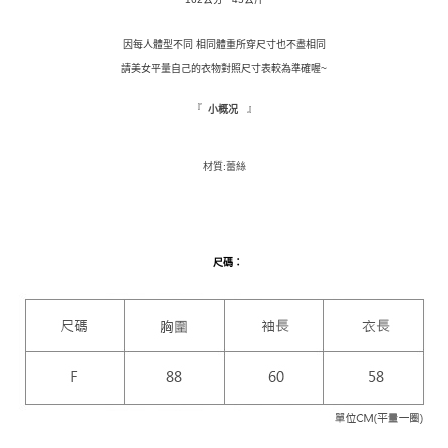
每筆NT$110，滿NT$1,500(含以上)免運費
３．收到繳費通知簡訊後14天內，點擊此簡訊中的連結，可透過四大超商／
ATM／網路銀行／等多元方式進行付款，方視為交易完成。
萊爾富取貨付款
因每人體型不同 相同體重所穿尺寸也不盡相同
※ 請注意：結帳手續完成當下不需立刻繳費，但若您需要取消訂單，請聯絡
每筆NT$9,999
購買商品的店家。未經商家同意取消之訂單仍視為有效，需透過AFTEE先享
請美女平量自己的衣物對照尺寸表較為準確喔~
後付繳納相關費用。
付款後萊爾富取貨
※ 交易是否成功請以「AFTEE先享後付 」之結帳頁面顯示為準，若有關於
『
』
小概况
是否繳費成功／繳費後需取消欲退款等相關疑問，請聯繫「AFTEE先享後付
每筆NT$9,999
客戶支援中心」
https://netprotections.freshdesk.com/support/home
7-11取貨付款
材質:蕾絲
【注意事項】
１．透過由恩沛科技股份有限公司提供之「AFTEE先享後付」服務完成之交
每筆NT$120，滿NT$1,500(含以上)免運費
易，需依本服務之必要範圍內提供個人資料，並將交易相關給付款項請求債
權轉讓予恩沛科技股份有限公司。
付款後7-11取貨
２．關於個人資料處理事宜，請瀏覽以下網址：
每筆NT$110，滿NT$1,500(含以上)免運費
尺碼
：
https://aftee.tw/terms/#terms3
３．未成年的使用者請事先徵得法定代理人或監護人之同意方可使用
新竹物流宅配
「AFTEE先享後付」，若未經同意申辦者引起之損失，本公司不負相關責
任。
每筆NT$100，滿NT$1,200(含以上)免運費
４．使用「AFTEE先享後付」時，將依據個別帳號之用戶狀況，依本公司即
時審查核予不同之上限額度；若仍有額度不足之情形，本公司將視審查結果
離島配送
請求用戶進行身份認證。
每筆NT$180
５．嚴禁一人註冊多個帳號或使用他人資訊註冊。若發現惡意使用之情形，
恩沛科技股份有限公司將有權停止該用戶之使用額度並採取法律行動。
海外配送
查看運費