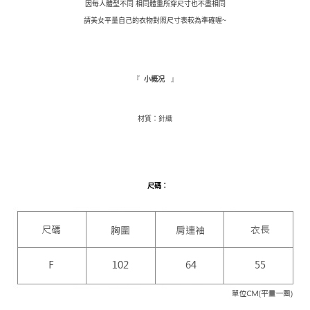
付款後全家取貨
因每人體型不同 相同體重所穿尺寸也不盡相同
結帳頁面，進行簡訊認證並確認金額後，即可完成結帳。
２．訂單成立數日內，您將收到繳費通知簡訊。
請美女平量自己的衣物對照尺寸表較為準確喔~
每筆NT$110，滿NT$1,500(含以上)免運費
３．收到繳費通知簡訊後14天內，點擊此簡訊中的連結，可透過四大超商／
ATM／網路銀行／等多元方式進行付款，方視為交易完成。
萊爾富取貨付款
※ 請注意：結帳手續完成當下不需立刻繳費，但若您需要取消訂單，請聯絡
每筆NT$9,999
購買商品的店家。未經商家同意取消之訂單仍視為有效，需透過AFTEE先享
『
』
後付繳納相關費用。
小概况
付款後萊爾富取貨
※ 交易是否成功請以「AFTEE先享後付 」之結帳頁面顯示為準，若有關於
是否繳費成功／繳費後需取消欲退款等相關疑問，請聯繫「AFTEE先享後付
每筆NT$9,999
客戶支援中心」
https://netprotections.freshdesk.com/support/home
材質：針織
7-11取貨付款
【注意事項】
１．透過由恩沛科技股份有限公司提供之「AFTEE先享後付」服務完成之交
每筆NT$120，滿NT$1,500(含以上)免運費
易，需依本服務之必要範圍內提供個人資料，並將交易相關給付款項請求債
權轉讓予恩沛科技股份有限公司。
付款後7-11取貨
尺碼
：
２．關於個人資料處理事宜，請瀏覽以下網址：
每筆NT$110，滿NT$1,500(含以上)免運費
https://aftee.tw/terms/#terms3
３．未成年的使用者請事先徵得法定代理人或監護人之同意方可使用
新竹物流宅配
「AFTEE先享後付」，若未經同意申辦者引起之損失，本公司不負相關責
任。
每筆NT$100，滿NT$1,200(含以上)免運費
４．使用「AFTEE先享後付」時，將依據個別帳號之用戶狀況，依本公司即
時審查核予不同之上限額度；若仍有額度不足之情形，本公司將視審查結果
離島配送
請求用戶進行身份認證。
每筆NT$180
５．嚴禁一人註冊多個帳號或使用他人資訊註冊。若發現惡意使用之情形，
恩沛科技股份有限公司將有權停止該用戶之使用額度並採取法律行動。