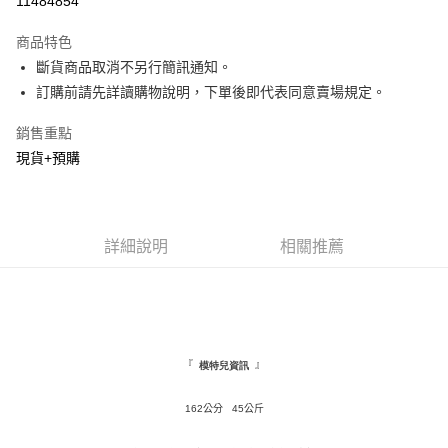
11484854
LINE Pay
商品特色
Apple Pay
斷貨商品取消不另行簡訊通知。
訂購前請先詳讀購物說明，下單後即代表同意賣場規定。
街口支付
銷售重點
悠遊付
現貨+預購
Google Pay
全盈+PAY
詳細說明
相關推薦
AFTEE先享後付
相關說明
【關於「AFTEE先享後付」】
ATM付款
AFTEE先享後付是「在收到商品之後才付款」的支付方式。 讓您購物簡單
便利好安心！
１．簡單：不需註冊會員、不需綁卡、不需儲值。
運送方式
２．便利：只要手機號碼，簡訊認證，即可結帳。
『
』
模特兒資訊
３．安心：先確認商品／服務後，再付款。
全家取貨付款
162公分 45公斤
每筆NT$120，滿NT$1,500(含以上)免運費
【「AFTEE先享後付」結帳流程】
１．於結帳方式選擇「AFTEE先享後付」後，將跳轉至「AFTEE先享後付」