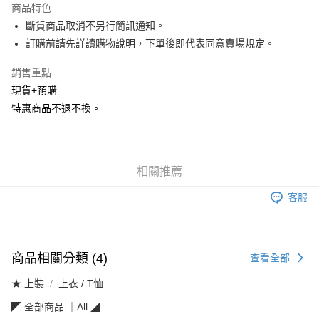
商品特色
Apple Pay
斷貨商品取消不另行簡訊通知。
訂購前請先詳讀購物說明，下單後即代表同意賣場規定。
街口支付
銷售重點
悠遊付
現貨+預購
Google Pay
特惠商品不退不換。
全盈+PAY
AFTEE先享後付
相關推薦
相關說明
【關於「AFTEE先享後付」】
客服
ATM付款
AFTEE先享後付是「在收到商品之後才付款」的支付方式。 讓您購物簡單
便利好安心！
１．簡單：不需註冊會員、不需綁卡、不需儲值。
運送方式
２．便利：只要手機號碼，簡訊認證，即可結帳。
３．安心：先確認商品／服務後，再付款。
全家取貨付款
商品相關分類 (4)
查看全部
每筆NT$120，滿NT$1,500(含以上)免運費
【「AFTEE先享後付」結帳流程】
★ 上裝
上衣 / T恤
１．於結帳方式選擇「AFTEE先享後付」後，將跳轉至「AFTEE先享後付」
付款後全家取貨
結帳頁面，進行簡訊認證並確認金額後，即可完成結帳。
◤ 全部商品 ｜All ◢
２．訂單成立數日內，您將收到繳費通知簡訊。