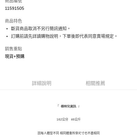
商品編號
超商取貨付款
11591505
LINE Pay
商品特色
Apple Pay
斷貨商品取消不另行簡訊通知。
訂購前請先詳讀購物說明，下單後即代表同意賣場規定。
街口支付
銷售重點
悠遊付
現貨+預購
Google Pay
全盈+PAY
詳細說明
相關推薦
AFTEE先享後付
相關說明
【關於「AFTEE先享後付」】
ATM付款
AFTEE先享後付是「在收到商品之後才付款」的支付方式。 讓您購物簡單
『
』
模特兒資訊
便利好安心！
１．簡單：不需註冊會員、不需綁卡、不需儲值。
運送方式
162公分 46公斤
２．便利：只要手機號碼，簡訊認證，即可結帳。
３．安心：先確認商品／服務後，再付款。
全家取貨付款
因每人體型不同 相同體重所穿尺寸也不盡相同
每筆NT$120，滿NT$1,500(含以上)免運費
【「AFTEE先享後付」結帳流程】