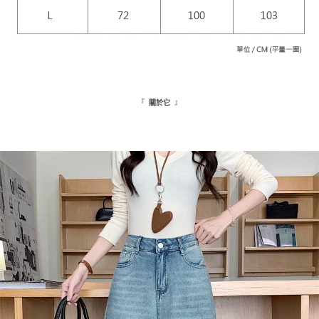
５．嚴禁一人註冊多個帳號或使用他人資訊註冊。若發現惡意使用之情形，
恩沛科技股份有限公司將有權停止該用戶之使用額度並採取法律行動。
海外配送
查看運費
『
』
關於它