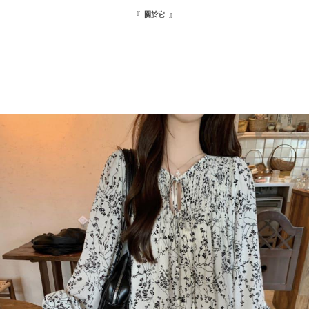
５．嚴禁一人註冊多個帳號或使用他人資訊註冊。若發現惡意使用之情形，
恩沛科技股份有限公司將有權停止該用戶之使用額度並採取法律行動。
『
』
關於它
海外配送
查看運費