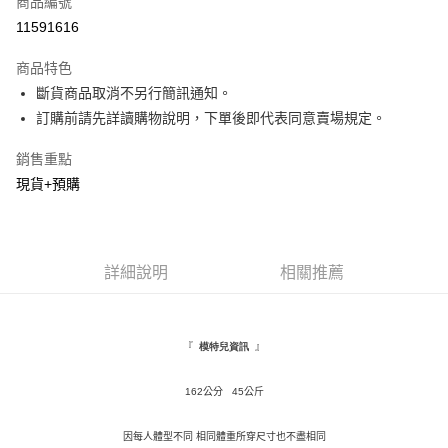
商品編號
超商取貨付款
11591616
LINE Pay
商品特色
Apple Pay
斷貨商品取消不另行簡訊通知。
訂購前請先詳讀購物說明，下單後即代表同意賣場規定。
街口支付
銷售重點
悠遊付
現貨+預購
Google Pay
全盈+PAY
詳細說明
相關推薦
AFTEE先享後付
相關說明
【關於「AFTEE先享後付」】
ATM付款
AFTEE先享後付是「在收到商品之後才付款」的支付方式。 讓您購物簡單
『
』
模特兒資訊
便利好安心！
１．簡單：不需註冊會員、不需綁卡、不需儲值。
運送方式
２．便利：只要手機號碼，簡訊認證，即可結帳。
162公分 45公斤
３．安心：先確認商品／服務後，再付款。
全家取貨付款
因每人體型不同 相同體重所穿尺寸也不盡相同
每筆NT$120，滿NT$1,500(含以上)免運費
【「AFTEE先享後付」結帳流程】