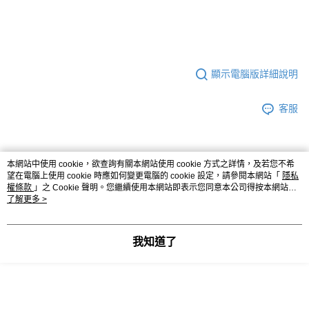
顯示電腦版詳細說明
客服
本網站中使用 cookie，欲查詢有關本網站使用 cookie 方式之詳情，及若您不希
商品相關分類 (2)
望在電腦上使用 cookie 時應如何變更電腦的 cookie 設定，請參閱本網站「
隱私
權條款
」之 Cookie 聲明。您繼續使用本網站即表示您同意本公司得按本網站使
★ 上裝
洋裝 / 連身 / 套裝組
用條款之 Cookie 聲明使用 cookie。
了解更多 >
◤ 全部商品 ｜All ◢
我知道了
本分類熱銷
全站排行
熱門標籤