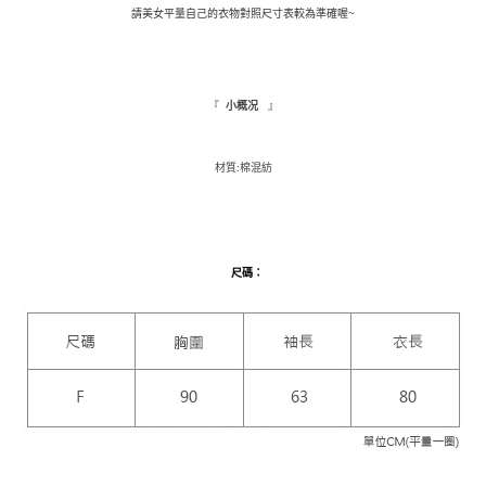
請美女平量自己的衣物對照尺寸表較為準確喔~
１．於結帳方式選擇「AFTEE先享後付」後，將跳轉至「AFTEE先享後付」
付款後全家取貨
結帳頁面，進行簡訊認證並確認金額後，即可完成結帳。
２．訂單成立數日內，您將收到繳費通知簡訊。
每筆NT$110，滿NT$1,500(含以上)免運費
３．收到繳費通知簡訊後14天內，點擊此簡訊中的連結，可透過四大超商／
ATM／網路銀行／等多元方式進行付款，方視為交易完成。
萊爾富取貨付款
『
』
小概况
※ 請注意：結帳手續完成當下不需立刻繳費，但若您需要取消訂單，請聯絡
每筆NT$9,999
購買商品的店家。未經商家同意取消之訂單仍視為有效，需透過AFTEE先享
後付繳納相關費用。
材質:棉混紡
付款後萊爾富取貨
※ 交易是否成功請以「AFTEE先享後付 」之結帳頁面顯示為準，若有關於
是否繳費成功／繳費後需取消欲退款等相關疑問，請聯繫「AFTEE先享後付
每筆NT$9,999
客戶支援中心」
https://netprotections.freshdesk.com/support/home
7-11取貨付款
【注意事項】
１．透過由恩沛科技股份有限公司提供之「AFTEE先享後付」服務完成之交
每筆NT$120，滿NT$1,500(含以上)免運費
尺碼
：
易，需依本服務之必要範圍內提供個人資料，並將交易相關給付款項請求債
權轉讓予恩沛科技股份有限公司。
付款後7-11取貨
２．關於個人資料處理事宜，請瀏覽以下網址：
每筆NT$110，滿NT$1,500(含以上)免運費
https://aftee.tw/terms/#terms3
３．未成年的使用者請事先徵得法定代理人或監護人之同意方可使用
新竹物流宅配
「AFTEE先享後付」，若未經同意申辦者引起之損失，本公司不負相關責
任。
每筆NT$100，滿NT$1,200(含以上)免運費
４．使用「AFTEE先享後付」時，將依據個別帳號之用戶狀況，依本公司即
時審查核予不同之上限額度；若仍有額度不足之情形，本公司將視審查結果
離島配送
請求用戶進行身份認證。
每筆NT$180