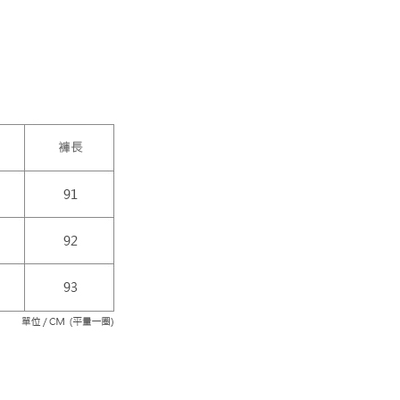
999
項】
付款
恩沛科技股份有限公司提供之「AFTEE先享後付」服務完成之
依本服務之必要範圍內提供個人資料，並將交易相關給付款項請
20，滿NT$1,500(含以上)免運費
讓予恩沛科技股份有限公司。
個人資料處理事宜，請瀏覽以下網址：
1取貨
ee.tw/terms/#terms3
10，滿NT$1,500(含以上)免運費
年的使用者請事先徵得法定代理人或監護人之同意方可使用
E先享後付」，若未經同意申辦者引起之損失，本公司不負相關責
宅配
AFTEE先享後付」時，將依據個別帳號之用戶狀況，依本公司
00，滿NT$1,200(含以上)免運費
核予不同之上限額度；若仍有額度不足之情形，本公司將視審查
用戶進行身份認證。
一人註冊多個帳號或使用他人資訊註冊。若發現惡意使用之情
80
科技股份有限公司將有權停止該用戶之使用額度並採取法律行
查看運費