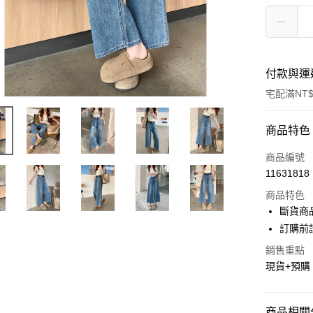
付款與運
宅配滿NT$
付款方式
商品特色
信用卡一
商品編號
11631818
超商取貨
商品特色
LINE Pay
斷貨商
訂購前
Apple Pay
銷售重點
街口支付
現貨+預購
悠遊付
Google Pa
商品相關分