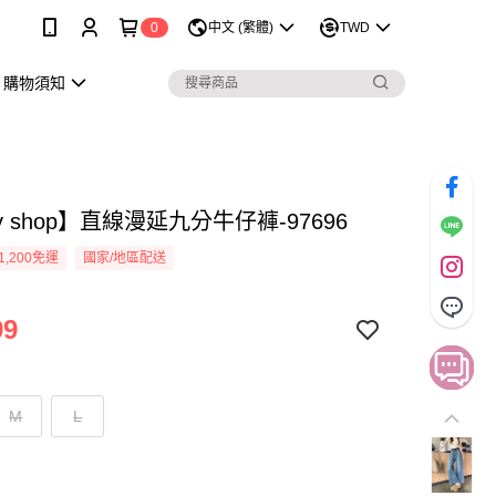
0
中文 (繁體)
TWD
購物須知
sy shop】直線漫延九分牛仔褲-97696
1,200免運
國家/地區配送
99
M
L