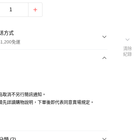
送方式
1,200免運
清除
紀錄
次付款
付款
品取消不另行簡訊通知。
請先詳讀購物說明，下單後即代表同意賣場規定。
y
類 (2)