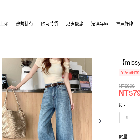
上架
熱銷排行
限時特價
更多優惠
港澳專區
會員好康
【mis
宅配滿NT$
NT$999
NT$7
尺寸
S
數量