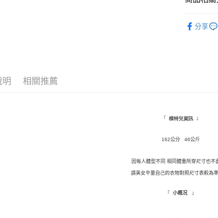
全盈+PAY
★ 下裝
分享
AFTEE先
◤ 全部商品 
相關說明
【關於「A
ATM付款
AFTEE
便利好安
說明
相關推薦
１．簡單
２．便利
運送方式
３．安心
全家取貨
【「AFT
『
』
模特兒資訊
每筆NT$1
１．於結帳
付」結帳
162公分 46公斤
付款後全
２．訂單
３．收到繳
每筆NT$1
／ATM／
因每人體型不同 相同體重所穿尺寸也不
※ 請注意
請美女平量自己的衣物對照尺寸表較為準
萊爾富取
絡購買商品
先享後付
每筆NT$9,
『
』
小概况
※ 交易是
是否繳費成
付款後萊
付客戶支