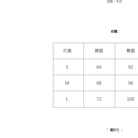
每筆NT$9,
材質：牛仔
【注意事
7-11取貨
１．透過由
交易，需
每筆NT$1
求債權轉
２．關於
付款後7-1
尺碼
：
https://aft
每筆NT$1
３．未成
「AFTE
新竹物流
任。
４．使用「
每筆NT$1
即時審查
結果請求
離島配送
５．嚴禁
每筆NT$1
形，恩沛
動。
海外配送
『
』
關於它