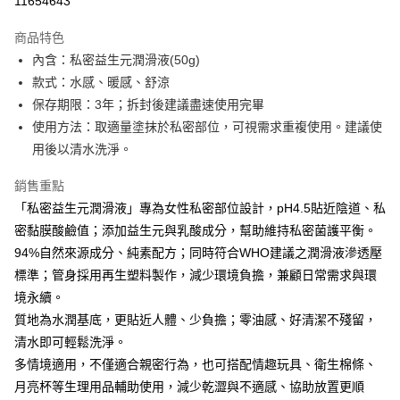
11654643
LINE Pay
商品特色
Apple Pay
內含：私密益生元潤滑液(50g)
款式：水感、暖感、舒涼
街口支付
保存期限：3年；拆封後建議盡速使用完畢
悠遊付
使用方法：取適量塗抹於私密部位，可視需求重複使用。建議使
用後以清水洗淨。
Google Pay
銷售重點
全盈+PAY
「私密益生元潤滑液」專為女性私密部位設計，pH4.5貼近陰道、私
AFTEE先享後付
密黏膜酸鹼值；添加益生元與乳酸成分，幫助維持私密菌護平衡。
相關說明
94%自然來源成分、純素配方；同時符合WHO建議之潤滑液滲透壓
【關於「AFTEE先享後付」】
標準；管身採用再生塑料製作，減少環境負擔，兼顧日常需求與環
ATM付款
AFTEE先享後付是「在收到商品之後才付款」的支付方式。 讓您購物簡單
便利好安心！
境永續。
１．簡單：不需註冊會員、不需綁卡、不需儲值。
質地為水潤基底，更貼近人體、少負擔；零油感、好清潔不殘留，
運送方式
２．便利：只要手機號碼，簡訊認證，即可結帳。
清水即可輕鬆洗淨。
３．安心：先確認商品／服務後，再付款。
全家取貨付款
多情境適用，不僅適合親密行為，也可搭配情趣玩具、衛生棉條、
每筆NT$120，滿NT$1,500(含以上)免運費
【「AFTEE先享後付」結帳流程】
月亮杯等生理用品輔助使用，減少乾澀與不適感、協助放置更順
１．於結帳方式選擇「AFTEE先享後付」後，將跳轉至「AFTEE先享後付」