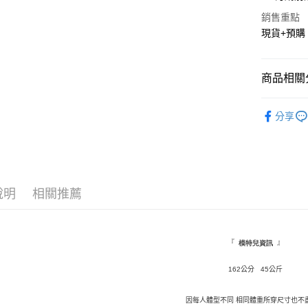
Apple Pay
銷售重點
街口支付
現貨+預購
悠遊付
Google Pa
商品相關分
AFTEE先
★ 上裝
分享
相關說明
◤ 全部商品 
【關於「A
ATM付款
AFTEE
便利好安
１．簡單
２．便利
運送方式
說明
相關推薦
３．安心
全家取貨
【「AFT
每筆NT$1
１．於結帳
付」結帳
『
』
模特兒資訊
付款後全
２．訂單
３．收到繳
162公分 45公斤
每筆NT$1
／ATM／
※ 請注意
萊爾富取
因每人體型不同 相同體重所穿尺寸也不
絡購買商品