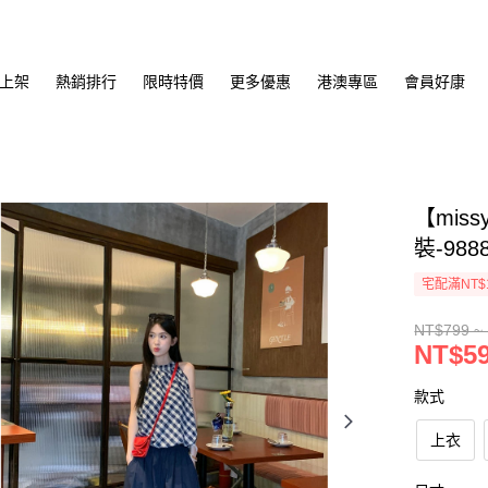
上架
熱銷排行
限時特價
更多優惠
港澳專區
會員好康
【mis
裝-988
宅配滿NT$
NT$799 ~
NT$59
款式
上衣