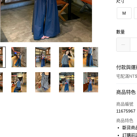
尺寸
M
數量
付款與運
宅配滿NT$
付款方式
商品特色
信用卡一
商品編號
11675967
超商取貨
商品特色
LINE Pay
斷貨商
訂購前