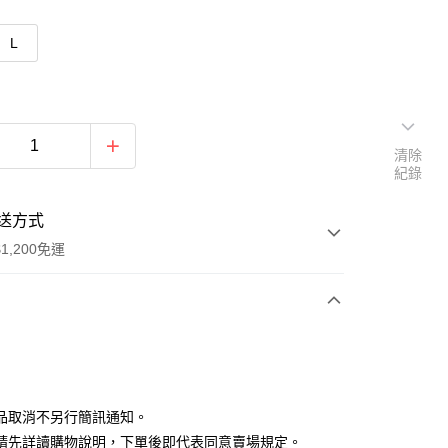
L
清除
紀錄
送方式
1,200免運
次付款
付款
品取消不另行簡訊通知。
請先詳讀購物說明，下單後即代表同意賣場規定。