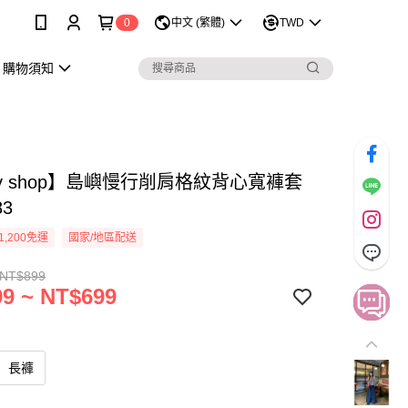
0
中文 (繁體)
TWD
購物須知
sy shop】島嶼慢行削肩格紋背心寬褲套
83
1,200免運
國家/地區配送
 NT$899
9 ~ NT$699
長褲