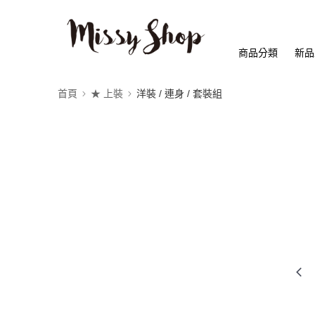
商品分類
新品
首頁
★ 上裝
洋裝 / 連身 / 套裝組