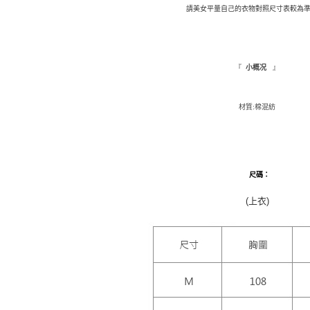
先享後付
每筆NT$9,
請美女平量自己的衣物對照尺寸表較為準
※ 交易是
是否繳費成
付款後萊
付客戶支
每筆NT$9,
『
』
小概况
【注意事
7-11取貨
１．透過由
交易，需
每筆NT$1
材質:棉混紡
求債權轉
２．關於
付款後7-1
https://aft
每筆NT$1
３．未成
「AFTE
新竹物流
任。
尺碼
：
４．使用「
每筆NT$1
即時審查
(上衣)
結果請求
離島配送
５．嚴禁
每筆NT$1
形，恩沛
動。
海外配送