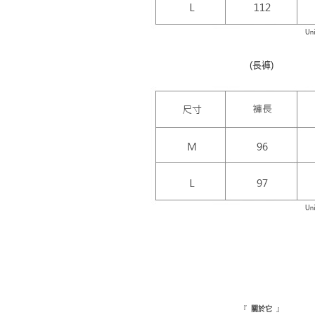
(長褲)
『
』
關於它