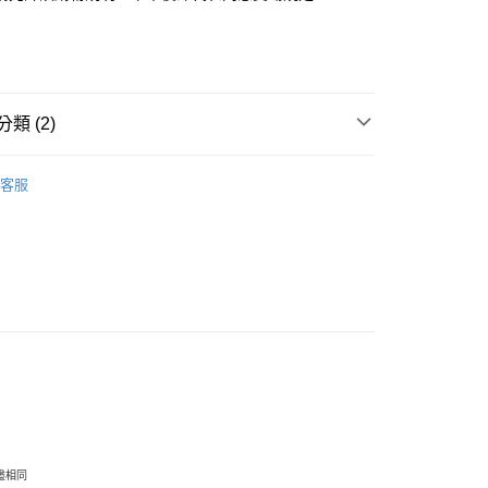
y
類 (2)
享後付
洋裝 / 連身 / 套裝組
客服
｜All ◢
FTEE先享後付」】
先享後付是「在收到商品之後才付款」的支付方式。 讓您購物簡單
心！
：不需註冊會員、不需綁卡、不需儲值。
：只要手機號碼，簡訊認證，即可結帳。
：先確認商品／服務後，再付款。
付款
EE先享後付」結帳流程】
20，滿NT$1,500(含以上)免運費
方式選擇「AFTEE先享後付」後，將跳轉至「AFTEE先享後
頁面，進行簡訊認證並確認金額後，即可完成結帳。
家取貨
成立數日內，您將收到繳費通知簡訊。
費通知簡訊後14天內，點擊此簡訊中的連結，可透過四大超商
10，滿NT$1,500(含以上)免運費
網路銀行／等多元方式進行付款，方視為交易完成。
：結帳手續完成當下不需立刻繳費，但若您需要取消訂單，請聯
貨付款
盡相同
的店家。未經商家同意取消之訂單仍視為有效，需透過AFTEE