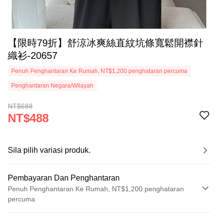
【限時79折】舒涼冰爽絲直紋坑條寬鬆開襟針
織衫-20657
Penuh Penghantaran Ke Rumah, NT$1,200 penghataran percuma
Penghantaran Negara/Wilayah
NT$688
NT$488
Sila pilih variasi produk.
Pembayaran Dan Penghantaran
Penuh Penghantaran Ke Rumah, NT$1,200 penghataran
percuma
Kaedah Pembayaran