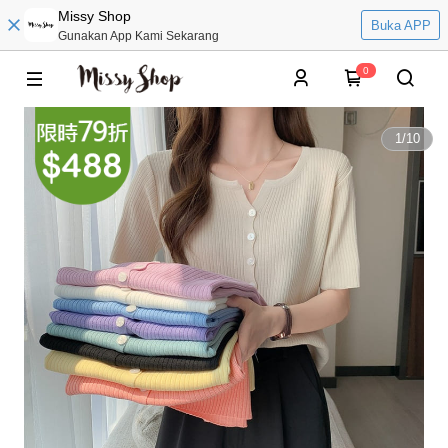
Missy Shop
Buka APP
Gunakan App Kami Sekarang
0
1
/
10