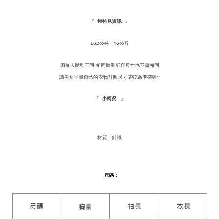
dihantar ke alamat yang ditetapkan.
全家取貨付款
4. Setelah pesanan disahkan, anda akan menerima SMS pembayaran
NT$120/pesanan | Penghantaran percuma untuk pesanan
『
』
manakala ahli aplikasi akan menerima pemberitahuan tolak aplikasi
模特兒資訊
NT$1,500 atau lebih
AFTEE.
5. Tiada bayaran diperlukan apabila anda menerima produk. Sila buat
162公分 46公斤
pembayaran di empat kedai serbaneka utama, ATM atau perbankan
付款後全家取貨
dalam talian dengan SMS pembayaran atau pemberitahuan tolak aplikasi
NT$110/pesanan | Penghantaran percuma untuk pesanan
AFTEE.
因每人體型不同 相同體重所穿尺寸也不盡相同
NT$1,500 atau lebih
請美女平量自己的衣物對照尺寸表較為準確喔~
Sila ambil perhatian bahawa tempoh pembayaran adalah 14 hari. Walau
萊爾富取貨付款
bagaimanapun, bagi mereka yang telah memuat turun Aplikasi AFTEE
』
『
小概况
dan mendaftar sebagai ahli AFTEE boleh menikmati tempoh pembayaran
NT$9,999/pesanan
sehingga 45 hari.
付款後萊爾富取貨
Tempoh pembayaran dikira dari masa kedai meminta pembayaran anda,
ditambah dengan bilangan hari yang boleh dilanjutkan oleh AFTEE. Anda
NT$9,999/pesanan
材質：針織
boleh melanjutkan tempoh pembayaran anda sebelum anda menerima
pesanan. Walau bagaimanapun, tiada jaminan bahawa anda boleh
7-11取貨付款
menerima pesanan anda semasa tempoh pembayaran (cth.: produk
NT$120/pesanan | Penghantaran percuma untuk pesanan
prapesanan atau produk yang mungkin mengambil masa yang lebih
尺碼
：
NT$1,500 atau lebih
lama untuk dihantar). Oleh itu, anda dikehendaki membuat pembayaran
kepada AFTEE dalam tempoh sama ada anda menerima pesanan.
付款後7-11取貨
Kedua, Sekatan Pembayaran
NT$110/pesanan | Penghantaran percuma untuk pesanan
1. Jumlah yang diperakui untuk pengguna kali pertama boleh sehingga