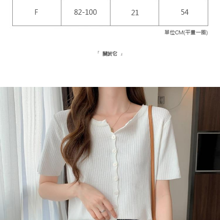
NT$1,500 atau lebih
NT$10,000. Amaun diperakui sebenar yang diluluskan akan berdasarkan
keputusan pensijilan dan semakan oleh AFTEE.
新竹物流宅配
2. Amaun perbelanjaan minimum mestilah lebih besar daripada NT$20.
3. Pada masa ini hanya tersedia untuk ahli Taiwan.
NT$100/pesanan | Penghantaran percuma untuk pesanan
NT$1,200 atau lebih
Ketiga, Syarat Perkhidmatan
『
』
關於它
Perkhidmatan AFTEE Beli Sekarang Bayar Kemudian disediakan oleh NP
離島配送
Taiwan, Inc. dan AFTEE akan membuat bil kepada pengguna. AFTEE
akan menggunakan data peribadi yang dikumpul (termasuk nama
NT$180/pesanan
pembeli, no. telefon, nama penerima, no. telefon, alamat penerima) untuk
penggunaan perkhidmatan. Sila rujuk kepada "Penyata Pengumpulan
海外配送
Kadar Penghantaran
Data Peribadi, Pemprosesan, Penggunaan"
(https://aftee.tw/privacypolicy/
) untuk maklumat lanjut.
Jumlah yang diperakui untuk pengguna kali pertama yang lulus
kelulusan boleh sehingga NT$10,000. Jika pengguna tidak membuat
pembayaran dalam tempoh tersebut, yuran pembayaran lewat sebanyak
20% setahun akan dikenakan. Pengguna bawah umur dikehendaki
mendapatkan kebenaran daripada ibu bapa atau penjaga yang sah
untuk menggunakan AFTEE.
Sila hubungi NP Taiwan Inc. di
cs_tw@netprotections.co.jp
jika anda
mempunyai sebarang kebimbangan mengenai pemprosesan dan
penggunaan pada data peribadi. Jika anda tidak bersetuju dengan data
peribadi yang disenaraikan seperti di atas akan dikumpul dan digunakan