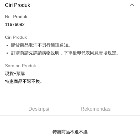
Ciri Produk
Kad Kredit (Bayaran Penuh)
No. Produk
Pengambilan di Kedai Serbaneka
11676092
LINE Pay
Ciri Produk
Apple Pay
斷貨商品取消不另行簡訊通知。
訂購前請先詳讀購物說明，下單後即代表同意賣場規定。
JKOPAY
Easy Wallet
Sorotan Produk
現貨+預購
Google Pay
特惠商品不退不換。
Plus PAY
AFTEE
Deskripsi
Deskripsi
Rekomendasi
Pertama, Mengenai Perkhidmatan AFTEE Beli Sekarang Bayar Kemudian
Pemindahan ATM
1. Dengan memilih AFTEE sebagai kaedah pembayaran, mesej
pengesahan AFTEE akan muncul.
2. Anda boleh meneruskan pembayaran selepas pengesahan SMS.
特惠商品不退不換
Pilihan Penghantaran
3. Tiada bayaran diperlukan apabila pesanan disahkan. Produk akan