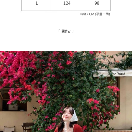
５．嚴禁一人註冊多個帳號或使用他人資訊註冊。若發現惡意使用之情形，
恩沛科技股份有限公司將有權停止該用戶之使用額度並採取法律行動。
海外配送
查看運費
『
』
關於它