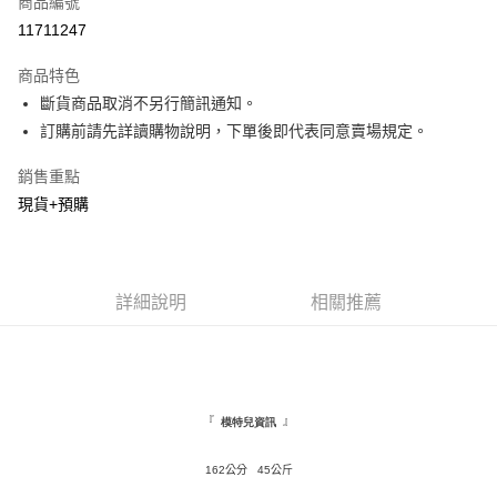
商品編號
超商取貨付款
11711247
LINE Pay
商品特色
Apple Pay
斷貨商品取消不另行簡訊通知。
訂購前請先詳讀購物說明，下單後即代表同意賣場規定。
街口支付
銷售重點
悠遊付
現貨+預購
Google Pay
全盈+PAY
詳細說明
相關推薦
AFTEE先享後付
相關說明
【關於「AFTEE先享後付」】
ATM付款
AFTEE先享後付是「在收到商品之後才付款」的支付方式。 讓您購物簡單
便利好安心！
１．簡單：不需註冊會員、不需綁卡、不需儲值。
『
』
模特兒資訊
運送方式
２．便利：只要手機號碼，簡訊認證，即可結帳。
３．安心：先確認商品／服務後，再付款。
全家取貨付款
162公分 45公斤
每筆NT$120，滿NT$1,500(含以上)免運費
【「AFTEE先享後付」結帳流程】