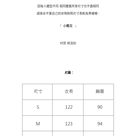
１．於結帳方式選擇「AFTEE先享後付」後，將跳轉至「AFTEE先享後付」
因每人體型不同 相同體重所穿尺寸也不盡相同
付款後全家取貨
結帳頁面，進行簡訊認證並確認金額後，即可完成結帳。
請美女平量自己的衣物對照尺寸表較為準確喔~
２．訂單成立數日內，您將收到繳費通知簡訊。
每筆NT$110，滿NT$1,500(含以上)免運費
３．收到繳費通知簡訊後14天內，點擊此簡訊中的連結，可透過四大超商／
『
』
小概况
ATM／網路銀行／等多元方式進行付款，方視為交易完成。
萊爾富取貨付款
※ 請注意：結帳手續完成當下不需立刻繳費，但若您需要取消訂單，請聯絡
每筆NT$9,999
購買商品的店家。未經商家同意取消之訂單仍視為有效，需透過AFTEE先享
後付繳納相關費用。
材質:棉混紡
付款後萊爾富取貨
※ 交易是否成功請以「AFTEE先享後付 」之結帳頁面顯示為準，若有關於
是否繳費成功／繳費後需取消欲退款等相關疑問，請聯繫「AFTEE先享後付
每筆NT$9,999
客戶支援中心」
https://netprotections.freshdesk.com/support/home
7-11取貨付款
【注意事項】
尺碼
：
１．透過由恩沛科技股份有限公司提供之「AFTEE先享後付」服務完成之交
每筆NT$120，滿NT$1,500(含以上)免運費
易，需依本服務之必要範圍內提供個人資料，並將交易相關給付款項請求債
權轉讓予恩沛科技股份有限公司。
付款後7-11取貨
２．關於個人資料處理事宜，請瀏覽以下網址：
每筆NT$110，滿NT$1,500(含以上)免運費
https://aftee.tw/terms/#terms3
３．未成年的使用者請事先徵得法定代理人或監護人之同意方可使用
新竹物流宅配
「AFTEE先享後付」，若未經同意申辦者引起之損失，本公司不負相關責
任。
每筆NT$100，滿NT$1,200(含以上)免運費
４．使用「AFTEE先享後付」時，將依據個別帳號之用戶狀況，依本公司即
時審查核予不同之上限額度；若仍有額度不足之情形，本公司將視審查結果
離島配送
請求用戶進行身份認證。
每筆NT$180