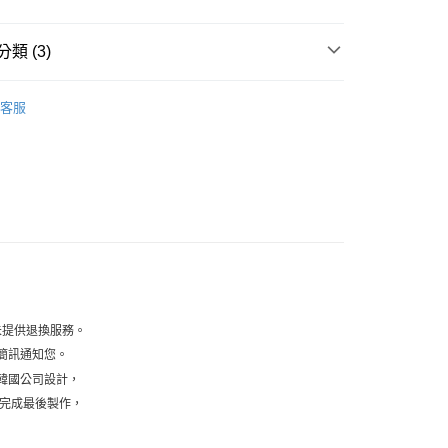
類 (3)
洋裝 / 連身 / 套裝組
客服
｜All ◢
家取貨
10，滿NT$1,500(含以上)免運費
送 | 穿搭熱選
🇰🇷韓國直送款
爾富取貨
999
1取貨
10，滿NT$1,500(含以上)免運費
宅配
未提供退換服務。
00，滿NT$1,200(含以上)免運費
簡訊通知您。
韓國公司設計，
國完成最後製作，
80
查看運費