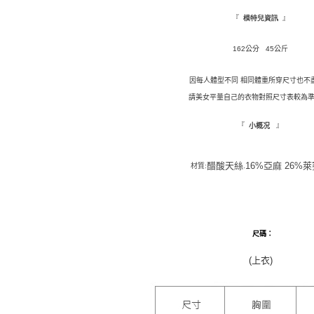
『
』
模特兒資訊
162公分 45公斤
因每人體型不同 相同體重所穿尺寸也不
請美女平量自己的衣物對照尺寸表較為準
『
』
小概况
醋酸天絲
16%亞麻 26%
.
材質:
尺碼
：
(上衣)