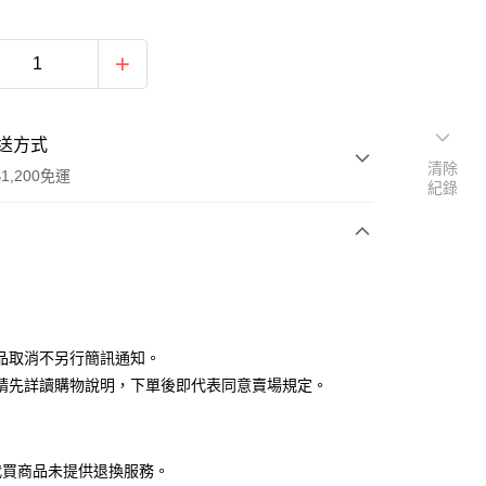
送方式
清除
1,200免運
紀錄
次付款
品取消不另行簡訊通知。
請先詳讀購物說明，下單後即代表同意賣場規定。
代買商品未提供退換服務。
y