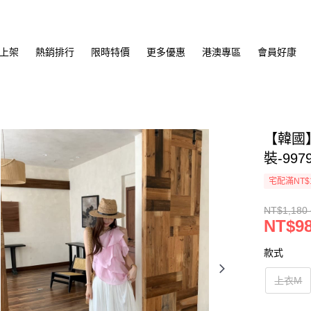
上架
熱銷排行
限時特價
更多優惠
港澳專區
會員好康
【韓國
裝-997
宅配滿NT$
NT$1,180 
NT$98
款式
上衣M