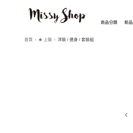
商品分類
新品
首頁
★ 上裝
洋裝 / 連身 / 套裝組