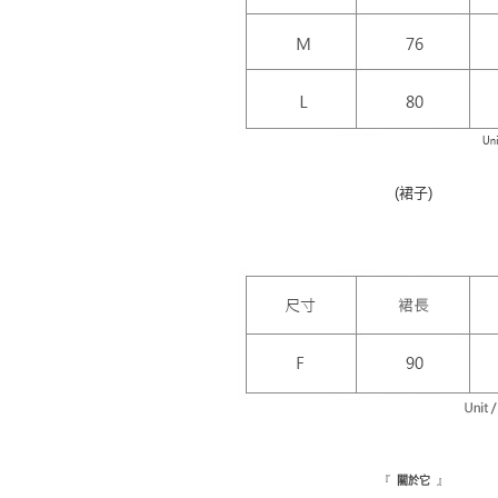
(裙子)
『
』
關於它