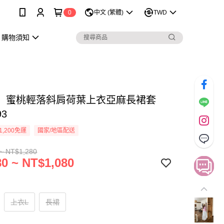
0
中文 (繁體)
TWD
購物須知
】蜜桃輕落斜肩荷葉上衣亞麻長裙套
93
1,200免運
國家/地區配送
~ NT$1,280
0 ~ NT$1,080
上衣L
長裙