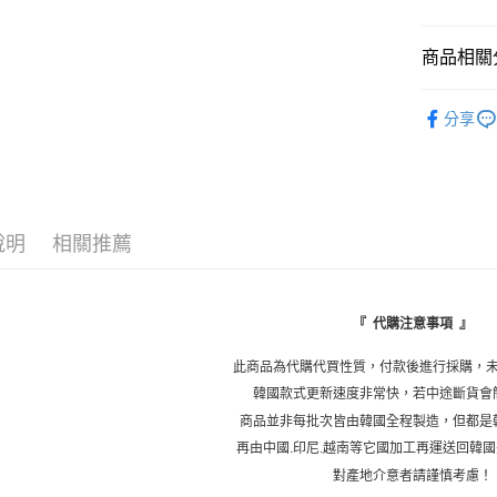
ATM付款
商品相關分
運送方式
★ 上裝
分享
◤ 全部商品 
付款後全
每筆NT$1
✈️ 韓國直
付款後萊
每筆NT$9,
說明
相關推薦
付款後7-1
每筆NT$1
『 代購注意事項 』
新竹物流
此商品為代購代買性質，付款後進行採購，
每筆NT$1
韓國款式更新速度非常快，若中途斷貨會
商品並非每批次皆由韓國全程製造，但都是
離島配送
再由中國.印尼.越南等它國加工再運送回韓
每筆NT$1
對產地介意者請謹慎考慮！
海外配送