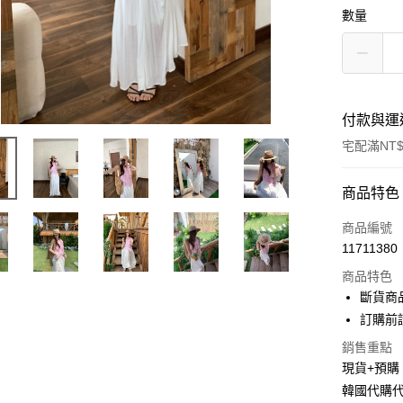
數量
付款與運
宅配滿NT$
付款方式
商品特色
信用卡一
商品編號
11711380
LINE Pay
商品特色
Apple Pay
斷貨商
訂購前
街口支付
銷售重點
悠遊付
現貨+預購
韓國代購
Google Pa