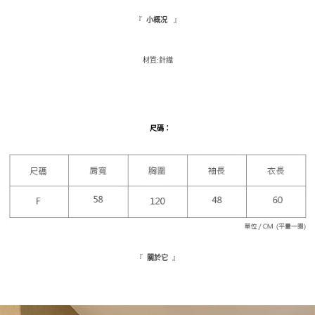
每筆NT$110，滿NT$1,500(含以上)免運費
３．收到繳費通知簡訊後14天內，點擊此簡訊中的連結，可透過四大超商／
『
』
小概况
ATM／網路銀行／等多元方式進行付款，方視為交易完成。
萊爾富取貨付款
※ 請注意：結帳手續完成當下不需立刻繳費，但若您需要取消訂單，請聯絡
每筆NT$9,999
購買商品的店家。未經商家同意取消之訂單仍視為有效，需透過AFTEE先享
後付繳納相關費用。
材質:針織
付款後萊爾富取貨
※ 交易是否成功請以「AFTEE先享後付 」之結帳頁面顯示為準，若有關於
是否繳費成功／繳費後需取消欲退款等相關疑問，請聯繫「AFTEE先享後付
每筆NT$9,999
客戶支援中心」
https://netprotections.freshdesk.com/support/home
7-11取貨付款
【注意事項】
尺碼
：
１．透過由恩沛科技股份有限公司提供之「AFTEE先享後付」服務完成之交
每筆NT$120，滿NT$1,500(含以上)免運費
易，需依本服務之必要範圍內提供個人資料，並將交易相關給付款項請求債
權轉讓予恩沛科技股份有限公司。
付款後7-11取貨
２．關於個人資料處理事宜，請瀏覽以下網址：
每筆NT$110，滿NT$1,500(含以上)免運費
https://aftee.tw/terms/#terms3
３．未成年的使用者請事先徵得法定代理人或監護人之同意方可使用
新竹物流宅配
「AFTEE先享後付」，若未經同意申辦者引起之損失，本公司不負相關責
任。
每筆NT$100，滿NT$1,200(含以上)免運費
４．使用「AFTEE先享後付」時，將依據個別帳號之用戶狀況，依本公司即
時審查核予不同之上限額度；若仍有額度不足之情形，本公司將視審查結果
離島配送
『
』
關於它
請求用戶進行身份認證。
每筆NT$180
５．嚴禁一人註冊多個帳號或使用他人資訊註冊。若發現惡意使用之情形，
恩沛科技股份有限公司將有權停止該用戶之使用額度並採取法律行動。
海外配送
查看運費