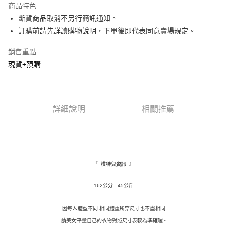
商品特色
Apple Pay
斷貨商品取消不另行簡訊通知。
訂購前請先詳讀購物說明，下單後即代表同意賣場規定。
街口支付
銷售重點
悠遊付
現貨+預購
Google Pay
全盈+PAY
詳細說明
相關推薦
AFTEE先享後付
相關說明
【關於「AFTEE先享後付」】
ATM付款
AFTEE先享後付是「在收到商品之後才付款」的支付方式。 讓您購物簡單
便利好安心！
１．簡單：不需註冊會員、不需綁卡、不需儲值。
『
』
模特兒資訊
運送方式
２．便利：只要手機號碼，簡訊認證，即可結帳。
３．安心：先確認商品／服務後，再付款。
全家取貨付款
162公分 45公斤
每筆NT$120，滿NT$1,500(含以上)免運費
【「AFTEE先享後付」結帳流程】
１．於結帳方式選擇「AFTEE先享後付」後，將跳轉至「AFTEE先享後付」
因每人體型不同 相同體重所穿尺寸也不盡相同
付款後全家取貨
結帳頁面，進行簡訊認證並確認金額後，即可完成結帳。
請美女平量自己的衣物對照尺寸表較為準確喔~
２．訂單成立數日內，您將收到繳費通知簡訊。