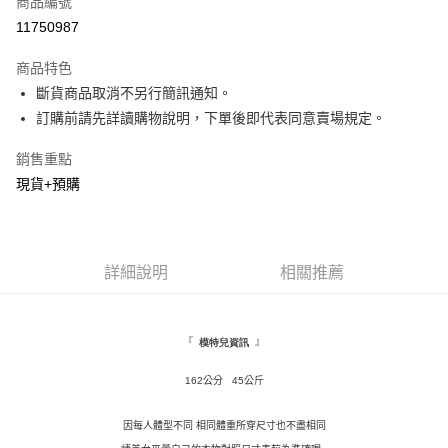
商品編號
超商取貨付款
11750987
LINE Pay
商品特色
Apple Pay
斷貨商品取消不另行簡訊通知。
訂購前請先詳讀購物說明，下單後即代表同意賣場規定。
街口支付
銷售重點
悠遊付
現貨+預購
Google Pay
全盈+PAY
詳細說明
相關推薦
AFTEE先享後付
相關說明
【關於「AFTEE先享後付」】
ATM付款
AFTEE先享後付是「在收到商品之後才付款」的支付方式。 讓您購物簡單
『
』
模特兒資訊
便利好安心！
１．簡單：不需註冊會員、不需綁卡、不需儲值。
162公分 45公斤
運送方式
２．便利：只要手機號碼，簡訊認證，即可結帳。
３．安心：先確認商品／服務後，再付款。
全家取貨付款
因每人體型不同 相同體重所穿尺寸也不盡相同
每筆NT$120，滿NT$1,500(含以上)免運費
【「AFTEE先享後付」結帳流程】