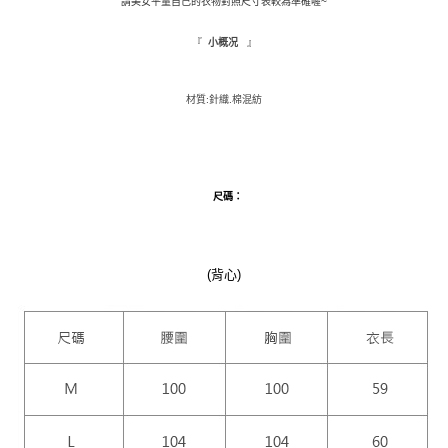
請美女平量自己的衣物對照尺寸表較為準確喔~
１．於結帳方式選擇「AFTEE先享後付」後，將跳轉至「AFTEE先享後付」
付款後全家取貨
結帳頁面，進行簡訊認證並確認金額後，即可完成結帳。
『
』
小概况
２．訂單成立數日內，您將收到繳費通知簡訊。
每筆NT$110，滿NT$1,500(含以上)免運費
３．收到繳費通知簡訊後14天內，點擊此簡訊中的連結，可透過四大超商／
ATM／網路銀行／等多元方式進行付款，方視為交易完成。
萊爾富取貨付款
材質:針織.棉混紡
※ 請注意：結帳手續完成當下不需立刻繳費，但若您需要取消訂單，請聯絡
每筆NT$9,999
購買商品的店家。未經商家同意取消之訂單仍視為有效，需透過AFTEE先享
後付繳納相關費用。
付款後萊爾富取貨
※ 交易是否成功請以「AFTEE先享後付 」之結帳頁面顯示為準，若有關於
是否繳費成功／繳費後需取消欲退款等相關疑問，請聯繫「AFTEE先享後付
每筆NT$9,999
客戶支援中心」
https://netprotections.freshdesk.com/support/home
尺碼
：
7-11取貨付款
【注意事項】
１．透過由恩沛科技股份有限公司提供之「AFTEE先享後付」服務完成之交
每筆NT$120，滿NT$1,500(含以上)免運費
易，需依本服務之必要範圍內提供個人資料，並將交易相關給付款項請求債
(背心)
權轉讓予恩沛科技股份有限公司。
付款後7-11取貨
２．關於個人資料處理事宜，請瀏覽以下網址：
每筆NT$110，滿NT$1,500(含以上)免運費
https://aftee.tw/terms/#terms3
３．未成年的使用者請事先徵得法定代理人或監護人之同意方可使用
新竹物流宅配
「AFTEE先享後付」，若未經同意申辦者引起之損失，本公司不負相關責
任。
每筆NT$100，滿NT$1,200(含以上)免運費
４．使用「AFTEE先享後付」時，將依據個別帳號之用戶狀況，依本公司即
時審查核予不同之上限額度；若仍有額度不足之情形，本公司將視審查結果
離島配送
請求用戶進行身份認證。
每筆NT$180