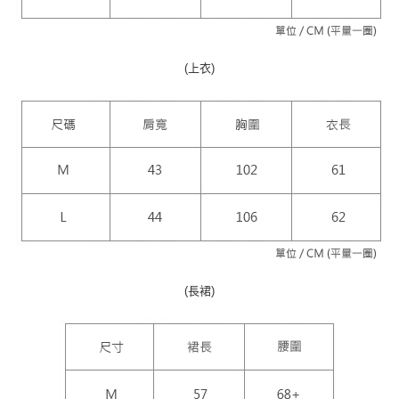
５．嚴禁一人註冊多個帳號或使用他人資訊註冊。若發現惡意使用之情形，
恩沛科技股份有限公司將有權停止該用戶之使用額度並採取法律行動。
海外配送
查看運費
(上衣)
(長裙)