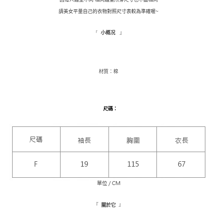
ATM／網路銀行／等多元方式進行付款，方視為交易完成。
萊爾富取貨付款
※ 請注意：結帳手續完成當下不需立刻繳費，但若您需要取消訂單，請聯絡
請美女平量自己的衣物對照尺寸表較為準確喔~
每筆NT$9,999
購買商品的店家。未經商家同意取消之訂單仍視為有效，需透過AFTEE先享
後付繳納相關費用。
』
『
小概况
付款後萊爾富取貨
※ 交易是否成功請以「AFTEE先享後付 」之結帳頁面顯示為準，若有關於
是否繳費成功／繳費後需取消欲退款等相關疑問，請聯繫「AFTEE先享後付
每筆NT$9,999
客戶支援中心」
https://netprotections.freshdesk.com/support/home
7-11取貨付款
材質：棉
【注意事項】
１．透過由恩沛科技股份有限公司提供之「AFTEE先享後付」服務完成之交
每筆NT$120，滿NT$1,500(含以上)免運費
易，需依本服務之必要範圍內提供個人資料，並將交易相關給付款項請求債
權轉讓予恩沛科技股份有限公司。
付款後7-11取貨
２．關於個人資料處理事宜，請瀏覽以下網址：
尺碼
：
每筆NT$110，滿NT$1,500(含以上)免運費
https://aftee.tw/terms/#terms3
３．未成年的使用者請事先徵得法定代理人或監護人之同意方可使用
新竹物流宅配
「AFTEE先享後付」，若未經同意申辦者引起之損失，本公司不負相關責
任。
每筆NT$100，滿NT$1,200(含以上)免運費
４．使用「AFTEE先享後付」時，將依據個別帳號之用戶狀況，依本公司即
時審查核予不同之上限額度；若仍有額度不足之情形，本公司將視審查結果
離島配送
請求用戶進行身份認證。
每筆NT$180
５．嚴禁一人註冊多個帳號或使用他人資訊註冊。若發現惡意使用之情形，
恩沛科技股份有限公司將有權停止該用戶之使用額度並採取法律行動。
海外配送
查看運費
『
』
關於它