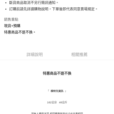
Apple Pay
斷貨商品取消不另行簡訊通知。
訂購前請先詳讀購物說明，下單後即代表同意賣場規定。
街口支付
銷售重點
悠遊付
現貨+預購
Google Pay
特惠商品不退不換。
全盈+PAY
AFTEE先享後付
詳細說明
相關推薦
相關說明
【關於「AFTEE先享後付」】
ATM付款
AFTEE先享後付是「在收到商品之後才付款」的支付方式。 讓您購物簡單
便利好安心！
特惠商品不退不換
１．簡單：不需註冊會員、不需綁卡、不需儲值。
運送方式
２．便利：只要手機號碼，簡訊認證，即可結帳。
３．安心：先確認商品／服務後，再付款。
全家取貨付款
『
』
模特兒資訊
每筆NT$120，滿NT$1,500(含以上)免運費
【「AFTEE先享後付」結帳流程】
１．於結帳方式選擇「AFTEE先享後付」後，將跳轉至「AFTEE先享後付」
付款後全家取貨
結帳頁面，進行簡訊認證並確認金額後，即可完成結帳。
162公分 46公斤
２．訂單成立數日內，您將收到繳費通知簡訊。
每筆NT$110，滿NT$1,500(含以上)免運費
３．收到繳費通知簡訊後14天內，點擊此簡訊中的連結，可透過四大超商／
因每人體型不同 相同體重所穿尺寸也不盡相同