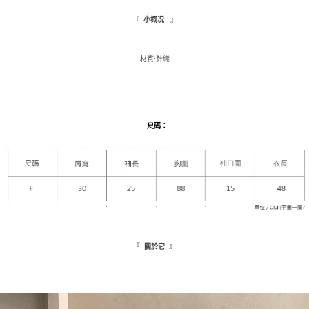
每筆NT$110，滿NT$1,500(含以上)免運費
３．收到繳費通知簡訊後14天內，點擊此簡訊中的連結，可透過四大超商／
『
』
小概况
ATM／網路銀行／等多元方式進行付款，方視為交易完成。
萊爾富取貨付款
※ 請注意：結帳手續完成當下不需立刻繳費，但若您需要取消訂單，請聯絡
每筆NT$9,999
購買商品的店家。未經商家同意取消之訂單仍視為有效，需透過AFTEE先享
後付繳納相關費用。
材質:針織
付款後萊爾富取貨
※ 交易是否成功請以「AFTEE先享後付 」之結帳頁面顯示為準，若有關於
是否繳費成功／繳費後需取消欲退款等相關疑問，請聯繫「AFTEE先享後付
每筆NT$9,999
客戶支援中心」
https://netprotections.freshdesk.com/support/home
7-11取貨付款
【注意事項】
尺碼
：
１．透過由恩沛科技股份有限公司提供之「AFTEE先享後付」服務完成之交
每筆NT$120，滿NT$1,500(含以上)免運費
易，需依本服務之必要範圍內提供個人資料，並將交易相關給付款項請求債
權轉讓予恩沛科技股份有限公司。
付款後7-11取貨
２．關於個人資料處理事宜，請瀏覽以下網址：
每筆NT$110，滿NT$1,500(含以上)免運費
https://aftee.tw/terms/#terms3
３．未成年的使用者請事先徵得法定代理人或監護人之同意方可使用
新竹物流宅配
「AFTEE先享後付」，若未經同意申辦者引起之損失，本公司不負相關責
任。
每筆NT$100，滿NT$1,200(含以上)免運費
４．使用「AFTEE先享後付」時，將依據個別帳號之用戶狀況，依本公司即
時審查核予不同之上限額度；若仍有額度不足之情形，本公司將視審查結果
『
』
關於它
離島配送
請求用戶進行身份認證。
每筆NT$180
５．嚴禁一人註冊多個帳號或使用他人資訊註冊。若發現惡意使用之情形，
恩沛科技股份有限公司將有權停止該用戶之使用額度並採取法律行動。
海外配送
查看運費