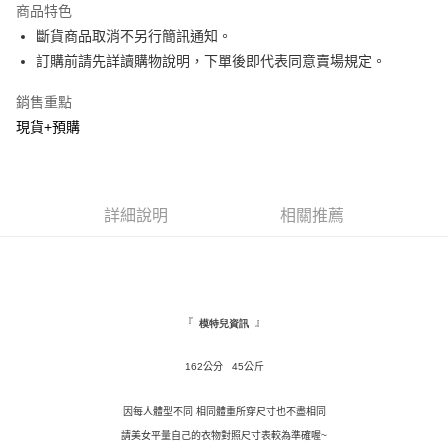
商品特色
Apple Pay
斷貨商品取消不另行簡訊通知。
訂購前請先詳讀購物說明，下單後即代表同意賣場規定。
街口支付
銷售重點
悠遊付
現貨+預購
Google Pay
全盈+PAY
詳細說明
相關推薦
AFTEE先享後付
相關說明
【關於「AFTEE先享後付」】
ATM付款
AFTEE先享後付是「在收到商品之後才付款」的支付方式。 讓您購物簡單
便利好安心！
１．簡單：不需註冊會員、不需綁卡、不需儲值。
『
』
模特兒資訊
運送方式
２．便利：只要手機號碼，簡訊認證，即可結帳。
３．安心：先確認商品／服務後，再付款。
全家取貨付款
162公分 45公斤
每筆NT$120，滿NT$1,500(含以上)免運費
【「AFTEE先享後付」結帳流程】
１．於結帳方式選擇「AFTEE先享後付」後，將跳轉至「AFTEE先享後付」
因每人體型不同 相同體重所穿尺寸也不盡相同
付款後全家取貨
結帳頁面，進行簡訊認證並確認金額後，即可完成結帳。
請美女平量自己的衣物對照尺寸表較為準確喔~
２．訂單成立數日內，您將收到繳費通知簡訊。