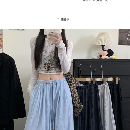
５．嚴禁一人註冊多個帳號或使用他人資訊註冊。若發現惡意使用之情形，
恩沛科技股份有限公司將有權停止該用戶之使用額度並採取法律行動。
海外配送
查看運費
『
』
關於它