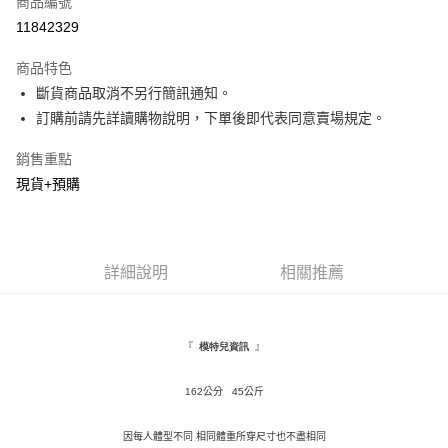
商品編號
超商取貨付款
11842329
LINE Pay
商品特色
Apple Pay
斷貨商品取消不另行簡訊通知。
訂購前請先詳讀購物說明，下單後即代表同意賣場規定。
街口支付
銷售重點
悠遊付
現貨+預購
Google Pay
全盈+PAY
詳細說明
相關推薦
AFTEE先享後付
相關說明
【關於「AFTEE先享後付」】
ATM付款
AFTEE先享後付是「在收到商品之後才付款」的支付方式。 讓您購物簡單
『
』
模特兒資訊
便利好安心！
１．簡單：不需註冊會員、不需綁卡、不需儲值。
運送方式
２．便利：只要手機號碼，簡訊認證，即可結帳。
162公分 45公斤
３．安心：先確認商品／服務後，再付款。
全家取貨付款
因每人體型不同 相同體重所穿尺寸也不盡相同
每筆NT$120，滿NT$799(含以上)免運費
【「AFTEE先享後付」結帳流程】