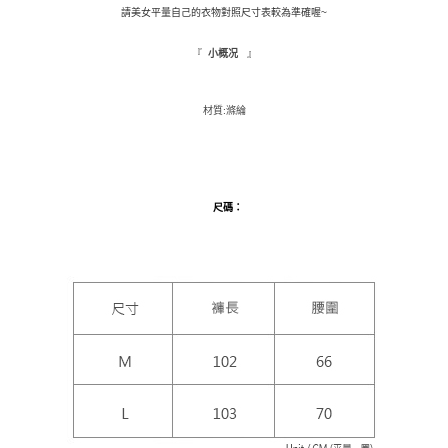
請美女平量自己的衣物對照尺寸表較為準確喔~
１．於結帳方式選擇「AFTEE先享後付」後，將跳轉至「AFTEE先享後付」
付款後全家取貨
結帳頁面，進行簡訊認證並確認金額後，即可完成結帳。
２．訂單成立數日內，您將收到繳費通知簡訊。
『
』
小概况
每筆NT$110，滿NT$799(含以上)免運費
３．收到繳費通知簡訊後14天內，點擊此簡訊中的連結，可透過四大超商／
ATM／網路銀行／等多元方式進行付款，方視為交易完成。
萊爾富取貨付款
※ 請注意：結帳手續完成當下不需立刻繳費，但若您需要取消訂單，請聯絡
材質:滌綸
每筆NT$9,999
購買商品的店家。未經商家同意取消之訂單仍視為有效，需透過AFTEE先享
後付繳納相關費用。
付款後萊爾富取貨
※ 交易是否成功請以「AFTEE先享後付 」之結帳頁面顯示為準，若有關於
是否繳費成功／繳費後需取消欲退款等相關疑問，請聯繫「AFTEE先享後付
每筆NT$9,999
客戶支援中心」
https://netprotections.freshdesk.com/support/home
尺碼
：
7-11取貨付款
【注意事項】
１．透過由恩沛科技股份有限公司提供之「AFTEE先享後付」服務完成之交
每筆NT$120，滿NT$1,500(含以上)免運費
易，需依本服務之必要範圍內提供個人資料，並將交易相關給付款項請求債
權轉讓予恩沛科技股份有限公司。
付款後7-11取貨
２．關於個人資料處理事宜，請瀏覽以下網址：
每筆NT$110，滿NT$1,500(含以上)免運費
https://aftee.tw/terms/#terms3
３．未成年的使用者請事先徵得法定代理人或監護人之同意方可使用
新竹物流宅配
「AFTEE先享後付」，若未經同意申辦者引起之損失，本公司不負相關責
任。
每筆NT$100，滿NT$1,200(含以上)免運費
４．使用「AFTEE先享後付」時，將依據個別帳號之用戶狀況，依本公司即
時審查核予不同之上限額度；若仍有額度不足之情形，本公司將視審查結果
離島配送
請求用戶進行身份認證。
每筆NT$180