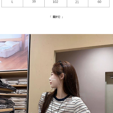
５．嚴禁一人註冊多個帳號或使用他人資訊註冊。若發現惡意使用之情形，
恩沛科技股份有限公司將有權停止該用戶之使用額度並採取法律行動。
海外配送
查看運費
『
』
關於它