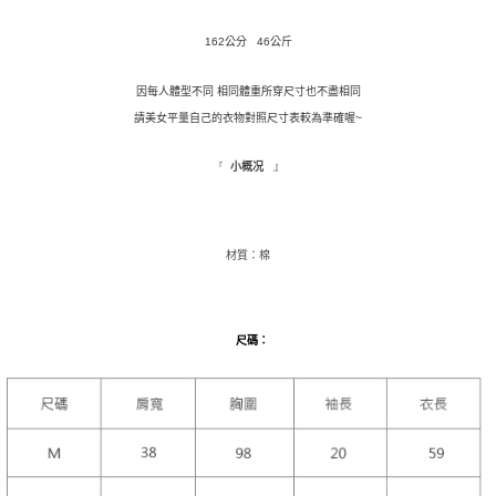
１．於結帳方式選擇「AFTEE先享後付」後，將跳轉至「AFTEE先享後付」
付款後全家取貨
結帳頁面，進行簡訊認證並確認金額後，即可完成結帳。
162公分 46公斤
２．訂單成立數日內，您將收到繳費通知簡訊。
每筆NT$110，滿NT$1,500(含以上)免運費
３．收到繳費通知簡訊後14天內，點擊此簡訊中的連結，可透過四大超商／
因每人體型不同 相同體重所穿尺寸也不盡相同
ATM／網路銀行／等多元方式進行付款，方視為交易完成。
萊爾富取貨付款
※ 請注意：結帳手續完成當下不需立刻繳費，但若您需要取消訂單，請聯絡
請美女平量自己的衣物對照尺寸表較為準確喔~
每筆NT$9,999
購買商品的店家。未經商家同意取消之訂單仍視為有效，需透過AFTEE先享
後付繳納相關費用。
』
『
小概况
付款後萊爾富取貨
※ 交易是否成功請以「AFTEE先享後付 」之結帳頁面顯示為準，若有關於
是否繳費成功／繳費後需取消欲退款等相關疑問，請聯繫「AFTEE先享後付
每筆NT$9,999
客戶支援中心」
https://netprotections.freshdesk.com/support/home
7-11取貨付款
材質：棉
【注意事項】
１．透過由恩沛科技股份有限公司提供之「AFTEE先享後付」服務完成之交
每筆NT$120，滿NT$1,500(含以上)免運費
易，需依本服務之必要範圍內提供個人資料，並將交易相關給付款項請求債
權轉讓予恩沛科技股份有限公司。
付款後7-11取貨
２．關於個人資料處理事宜，請瀏覽以下網址：
尺碼
：
每筆NT$110，滿NT$1,500(含以上)免運費
https://aftee.tw/terms/#terms3
３．未成年的使用者請事先徵得法定代理人或監護人之同意方可使用
新竹物流宅配
「AFTEE先享後付」，若未經同意申辦者引起之損失，本公司不負相關責
任。
每筆NT$100，滿NT$1,200(含以上)免運費
４．使用「AFTEE先享後付」時，將依據個別帳號之用戶狀況，依本公司即
時審查核予不同之上限額度；若仍有額度不足之情形，本公司將視審查結果
離島配送
請求用戶進行身份認證。
每筆NT$180