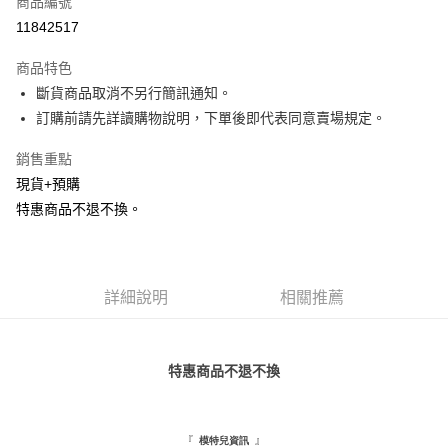
商品編號
超商取貨付款
11842517
LINE Pay
商品特色
Apple Pay
斷貨商品取消不另行簡訊通知。
訂購前請先詳讀購物說明，下單後即代表同意賣場規定。
街口支付
銷售重點
悠遊付
現貨+預購
Google Pay
特惠商品不退不換。
全盈+PAY
AFTEE先享後付
詳細說明
相關推薦
相關說明
【關於「AFTEE先享後付」】
ATM付款
AFTEE先享後付是「在收到商品之後才付款」的支付方式。 讓您購物簡單
便利好安心！
特惠商品不退不換
１．簡單：不需註冊會員、不需綁卡、不需儲值。
運送方式
２．便利：只要手機號碼，簡訊認證，即可結帳。
３．安心：先確認商品／服務後，再付款。
全家取貨付款
『
』
模特兒資訊
每筆NT$120，滿NT$1,500(含以上)免運費
【「AFTEE先享後付」結帳流程】