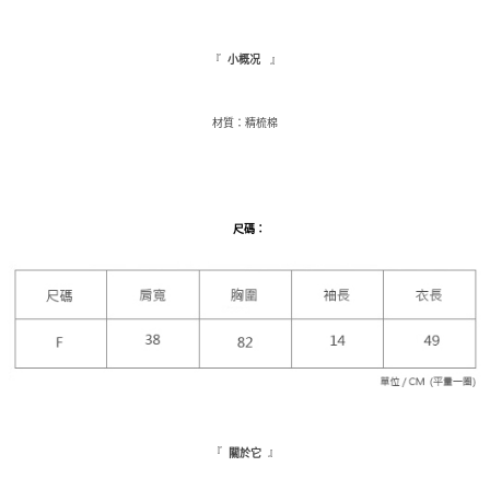
１．於結帳方式選擇「AFTEE先享後付」後，將跳轉至「AFTEE先享後付」
付款後全家取貨
結帳頁面，進行簡訊認證並確認金額後，即可完成結帳。
２．訂單成立數日內，您將收到繳費通知簡訊。
『
』
小概况
每筆NT$110，滿NT$1,500(含以上)免運費
３．收到繳費通知簡訊後14天內，點擊此簡訊中的連結，可透過四大超商／
ATM／網路銀行／等多元方式進行付款，方視為交易完成。
萊爾富取貨付款
※ 請注意：結帳手續完成當下不需立刻繳費，但若您需要取消訂單，請聯絡
材質：精梳棉
每筆NT$9,999
購買商品的店家。未經商家同意取消之訂單仍視為有效，需透過AFTEE先享
後付繳納相關費用。
付款後萊爾富取貨
※ 交易是否成功請以「AFTEE先享後付 」之結帳頁面顯示為準，若有關於
是否繳費成功／繳費後需取消欲退款等相關疑問，請聯繫「AFTEE先享後付
每筆NT$9,999
客戶支援中心」
https://netprotections.freshdesk.com/support/home
尺碼
：
7-11取貨付款
【注意事項】
１．透過由恩沛科技股份有限公司提供之「AFTEE先享後付」服務完成之交
每筆NT$120，滿NT$1,500(含以上)免運費
易，需依本服務之必要範圍內提供個人資料，並將交易相關給付款項請求債
權轉讓予恩沛科技股份有限公司。
付款後7-11取貨
２．關於個人資料處理事宜，請瀏覽以下網址：
每筆NT$110，滿NT$1,500(含以上)免運費
https://aftee.tw/terms/#terms3
３．未成年的使用者請事先徵得法定代理人或監護人之同意方可使用
新竹物流宅配
「AFTEE先享後付」，若未經同意申辦者引起之損失，本公司不負相關責
任。
每筆NT$100，滿NT$1,200(含以上)免運費
４．使用「AFTEE先享後付」時，將依據個別帳號之用戶狀況，依本公司即
時審查核予不同之上限額度；若仍有額度不足之情形，本公司將視審查結果
『
』
關於它
離島配送
請求用戶進行身份認證。
每筆NT$180