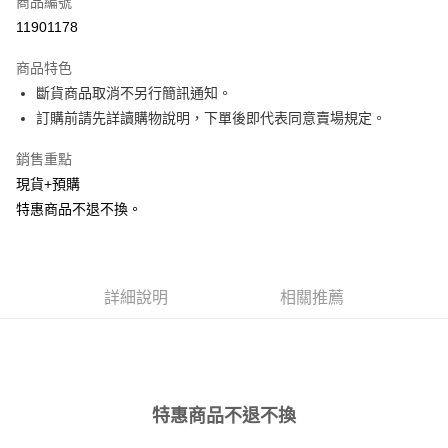
商品編號
超商取貨付款
11901178
LINE Pay
商品特色
Apple Pay
斷貨商品取消不另行簡訊通知。
訂購前請先詳讀購物說明，下單後即代表同意賣場規定。
街口支付
銷售重點
悠遊付
現貨+預購
Google Pay
特惠商品不退不換。
全盈+PAY
AFTEE先享後付
詳細說明
相關推薦
相關說明
【關於「AFTEE先享後付」】
ATM付款
AFTEE先享後付是「在收到商品之後才付款」的支付方式。 讓您購物簡單
便利好安心！
１．簡單：不需註冊會員、不需綁卡、不需儲值。
運送方式
２．便利：只要手機號碼，簡訊認證，即可結帳。
３．安心：先確認商品／服務後，再付款。
特惠商品不退不換
全家取貨付款
每筆NT$120，滿NT$1,500(含以上)免運費
【「AFTEE先享後付」結帳流程】