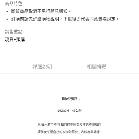
商品特色
Apple Pay
斷貨商品取消不另行簡訊通知。
訂購前請先詳讀購物說明，下單後即代表同意賣場規定。
街口支付
銷售重點
悠遊付
現貨+預購
Google Pay
全盈+PAY
詳細說明
相關推薦
AFTEE先享後付
相關說明
【關於「AFTEE先享後付」】
ATM付款
AFTEE先享後付是「在收到商品之後才付款」的支付方式。 讓您購物簡單
便利好安心！
１．簡單：不需註冊會員、不需綁卡、不需儲值。
『
』
模特兒資訊
運送方式
２．便利：只要手機號碼，簡訊認證，即可結帳。
３．安心：先確認商品／服務後，再付款。
162公分 45公斤
全家取貨付款
每筆NT$120，滿NT$1,500(含以上)免運費
【「AFTEE先享後付」結帳流程】
因每人體型不同 相同體重所穿尺寸也不盡相同
１．於結帳方式選擇「AFTEE先享後付」後，將跳轉至「AFTEE先享後付」
付款後全家取貨
結帳頁面，進行簡訊認證並確認金額後，即可完成結帳。
請美女平量自己的衣物對照尺寸表較為準確喔~
２．訂單成立數日內，您將收到繳費通知簡訊。