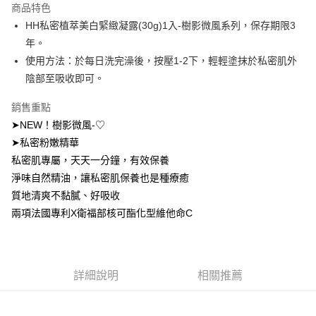
商品特色
Apple Pay
HH私密植萃美白緊緻凝露(30g)1入-樹影微風系列，保存期限3
年。
街口支付
使用方法：於每日洗完澡後，按壓1-2下，輕輕塗抹於私密肌外
悠遊付
陰部至吸收即可。
Google Pay
銷售重點
➤NEW！樹影微風-♡
AFTEE先享後付
➤私密粉嫩精華
相關說明
私密肌專屬，天天一分鐘，有效保養
【關於「AFTEE先享後付」】
ATM付款
AFTEE先享後付是「在收到商品之後才付款」的支付方式。 讓您購物簡單
淨味自然精油，讓私密肌保養也是種療癒
便利好安心！
質地清爽不黏膩、好吸收
１．簡單：不需註冊會員、不需綁卡、不需儲值。
運送方式
２．便利：只要手機號碼，簡訊認證，即可結帳。
兩項法國專利X衛福部核可酯化型維他命C
３．安心：先確認商品／服務後，再付款。
全家取貨付款
每筆NT$120，滿NT$1,500(含以上)免運費
【「AFTEE先享後付」結帳流程】
１．於結帳方式選擇「AFTEE先享後付」後，將跳轉至「AFTEE先享後付」
付款後全家取貨
結帳頁面，進行簡訊認證並確認金額後，即可完成結帳。
詳細說明
相關推薦
２．訂單成立數日內，您將收到繳費通知簡訊。
每筆NT$110，滿NT$1,500(含以上)免運費
３．收到繳費通知簡訊後14天內，點擊此簡訊中的連結，可透過四大超商／
ATM／網路銀行／等多元方式進行付款，方視為交易完成。