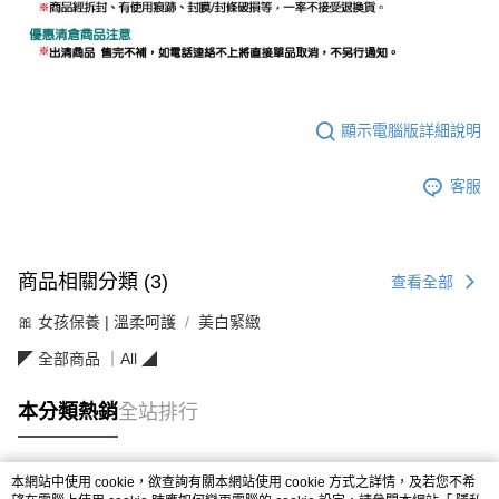
顯示電腦版詳細說明
客服
商品相關分類 (3)
查看全部
🎀 女孩保養 | 溫柔呵護
美白緊緻
◤ 全部商品 ｜All ◢
本分類熱銷
全站排行
本網站中使用 cookie，欲查詢有關本網站使用 cookie 方式之詳情，及若您不希
熱門標籤