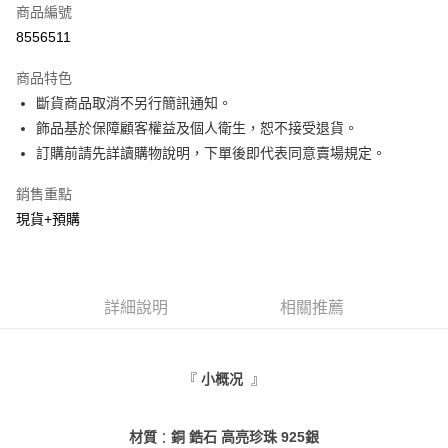
商品編號
超商取貨付款
8556511
LINE Pay
商品特色
Apple Pay
斷貨商品取消不另行簡訊通知。
飾品基於保障顧客權益及個人衛生，恕不接受退貨。
街口支付
訂購前請先詳讀購物說明，下單後即代表同意賣場規定。
悠遊付
銷售重點
AFTEE先享後付
現貨+預購
相關說明
【關於「AFTEE先享後付」】
ATM付款
AFTEE先享後付是「在收到商品之後才付款」的支付方式。 讓您購物簡單
便利好安心！
詳細說明
相關推薦
１．簡單：不需註冊會員、不需綁卡、不需儲值。
運送方式
２．便利：只要手機號碼，簡訊認證，即可結帳。
３．安心：先確認商品／服務後，再付款。
全家取貨付款
『
』
小概况
每筆NT$120，滿NT$1,500(含以上)免運費
【「AFTEE先享後付」結帳流程】
１．於結帳方式選擇「AFTEE先享後付」後，將跳轉至「AFTEE先享後付」
付款後全家取貨
結帳頁面，進行簡訊認證並確認金額後，即可完成結帳。
２．訂單成立數日內，您將收到繳費通知簡訊。
材質
銅 鋯石 高亮珍珠 925銀
：
每筆NT$110，滿NT$1,500(含以上)免運費