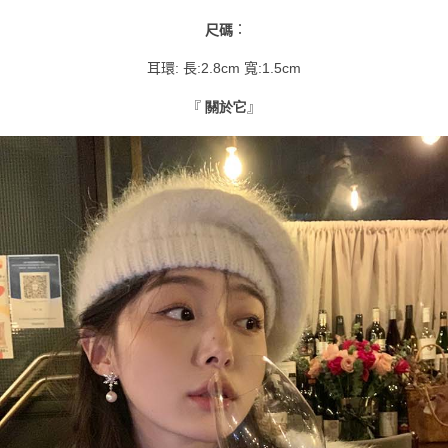
３．收到繳費通知簡訊後14天內，點擊此簡訊中的連結，可透過四大超商／
ATM／網路銀行／等多元方式進行付款，方視為交易完成。
：
尺碼
萊爾富取貨付款
※ 請注意：結帳手續完成當下不需立刻繳費，但若您需要取消訂單，請聯絡
每筆NT$9,999
購買商品的店家。未經商家同意取消之訂單仍視為有效，需透過AFTEE先享
耳環: 長:2.8cm 寬:1.5cm
後付繳納相關費用。
付款後萊爾富取貨
※ 交易是否成功請以「AFTEE先享後付 」之結帳頁面顯示為準，若有關於
『
』
關於它
是否繳費成功／繳費後需取消欲退款等相關疑問，請聯繫「AFTEE先享後付
每筆NT$9,999
客戶支援中心」
https://netprotections.freshdesk.com/support/home
7-11取貨付款
【注意事項】
１．透過由恩沛科技股份有限公司提供之「AFTEE先享後付」服務完成之交
每筆NT$120，滿NT$1,500(含以上)免運費
易，需依本服務之必要範圍內提供個人資料，並將交易相關給付款項請求債
權轉讓予恩沛科技股份有限公司。
付款後7-11取貨
２．關於個人資料處理事宜，請瀏覽以下網址：
每筆NT$110，滿NT$1,500(含以上)免運費
https://aftee.tw/terms/#terms3
３．未成年的使用者請事先徵得法定代理人或監護人之同意方可使用
新竹物流宅配
「AFTEE先享後付」，若未經同意申辦者引起之損失，本公司不負相關責
任。
每筆NT$100，滿NT$1,200(含以上)免運費
４．使用「AFTEE先享後付」時，將依據個別帳號之用戶狀況，依本公司即
時審查核予不同之上限額度；若仍有額度不足之情形，本公司將視審查結果
離島配送
請求用戶進行身份認證。
每筆NT$180
５．嚴禁一人註冊多個帳號或使用他人資訊註冊。若發現惡意使用之情形，
恩沛科技股份有限公司將有權停止該用戶之使用額度並採取法律行動。
海外配送
查看運費