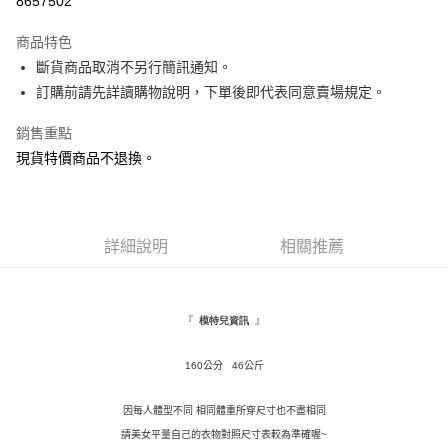
8657502
LINE Pay
商品特色
Apple Pay
斷貨商品取消不另行簡訊通知。
訂購前請先詳讀購物說明，下單後即代表同意賣場規定。
街口支付
銷售重點
悠遊付
現貨特價商品不退換。
Google Pay
AFTEE先享後付
相關說明
詳細說明
相關推薦
【關於「AFTEE先享後付」】
ATM付款
AFTEE先享後付是「在收到商品之後才付款」的支付方式。 讓您購物簡單
便利好安心！
１．簡單：不需註冊會員、不需綁卡、不需儲值。
運送方式
『
』
模特兒資訊
２．便利：只要手機號碼，簡訊認證，即可結帳。
３．安心：先確認商品／服務後，再付款。
全家取貨付款
160公分 46公斤
每筆NT$120，滿NT$799(含以上)免運費
【「AFTEE先享後付」結帳流程】
１．於結帳方式選擇「AFTEE先享後付」後，將跳轉至「AFTEE先享後付」
因每人體型不同 相同體重所穿尺寸也不盡相同
付款後全家取貨
結帳頁面，進行簡訊認證並確認金額後，即可完成結帳。
請美女平量自己的衣物對照尺寸表較為準確喔~
２．訂單成立數日內，您將收到繳費通知簡訊。
每筆NT$110，滿NT$799(含以上)免運費