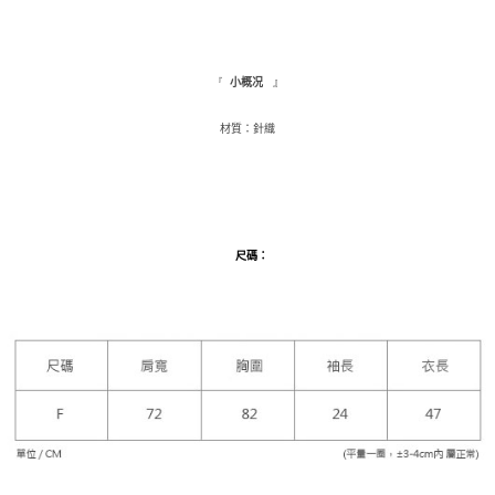
３．收到繳費通知簡訊後14天內，點擊此簡訊中的連結，可透過四大超商／
ATM／網路銀行／等多元方式進行付款，方視為交易完成。
萊爾富取貨付款
※ 請注意：結帳手續完成當下不需立刻繳費，但若您需要取消訂單，請聯絡
每筆NT$9,999
購買商品的店家。未經商家同意取消之訂單仍視為有效，需透過AFTEE先享
』
『
小概况
後付繳納相關費用。
付款後萊爾富取貨
※ 交易是否成功請以「AFTEE先享後付 」之結帳頁面顯示為準，若有關於
是否繳費成功／繳費後需取消欲退款等相關疑問，請聯繫「AFTEE先享後付
材質：針織
每筆NT$9,999
客戶支援中心」
https://netprotections.freshdesk.com/support/home
7-11取貨付款
【注意事項】
１．透過由恩沛科技股份有限公司提供之「AFTEE先享後付」服務完成之交
每筆NT$120，滿NT$1,500(含以上)免運費
易，需依本服務之必要範圍內提供個人資料，並將交易相關給付款項請求債
權轉讓予恩沛科技股份有限公司。
付款後7-11取貨
尺碼
：
２．關於個人資料處理事宜，請瀏覽以下網址：
每筆NT$110，滿NT$1,500(含以上)免運費
https://aftee.tw/terms/#terms3
３．未成年的使用者請事先徵得法定代理人或監護人之同意方可使用
新竹物流宅配
「AFTEE先享後付」，若未經同意申辦者引起之損失，本公司不負相關責
任。
每筆NT$100，滿NT$1,200(含以上)免運費
４．使用「AFTEE先享後付」時，將依據個別帳號之用戶狀況，依本公司即
時審查核予不同之上限額度；若仍有額度不足之情形，本公司將視審查結果
離島配送
請求用戶進行身份認證。
每筆NT$180
５．嚴禁一人註冊多個帳號或使用他人資訊註冊。若發現惡意使用之情形，
恩沛科技股份有限公司將有權停止該用戶之使用額度並採取法律行動。
海外配送
查看運費