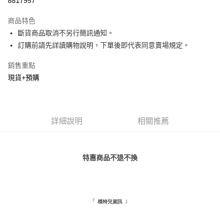
8817957
LINE Pay
商品特色
Apple Pay
斷貨商品取消不另行簡訊通知。
訂購前請先詳讀購物說明，下單後即代表同意賣場規定。
街口支付
銷售重點
悠遊付
現貨+預購
AFTEE先享後付
相關說明
【關於「AFTEE先享後付」】
ATM付款
AFTEE先享後付是「在收到商品之後才付款」的支付方式。 讓您購物簡單
詳細說明
相關推薦
便利好安心！
１．簡單：不需註冊會員、不需綁卡、不需儲值。
運送方式
２．便利：只要手機號碼，簡訊認證，即可結帳。
３．安心：先確認商品／服務後，再付款。
全家取貨付款
特惠商品不退不換
每筆NT$120，滿NT$1,500(含以上)免運費
【「AFTEE先享後付」結帳流程】
１．於結帳方式選擇「AFTEE先享後付」後，將跳轉至「AFTEE先享後付」
付款後全家取貨
結帳頁面，進行簡訊認證並確認金額後，即可完成結帳。
２．訂單成立數日內，您將收到繳費通知簡訊。
每筆NT$110，滿NT$1,500(含以上)免運費
『
』
模特兒資訊
３．收到繳費通知簡訊後14天內，點擊此簡訊中的連結，可透過四大超商／
ATM／網路銀行／等多元方式進行付款，方視為交易完成。
萊爾富取貨付款