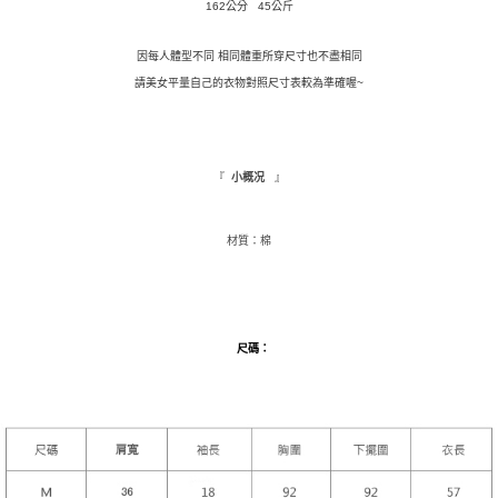
※ 請注意：結帳手續完成當下不需立刻繳費，但若您需要取消訂單，請聯絡
162公分 45公斤
每筆NT$9,999
購買商品的店家。未經商家同意取消之訂單仍視為有效，需透過AFTEE先享
後付繳納相關費用。
因每人體型不同 相同體重所穿尺寸也不盡相同
付款後萊爾富取貨
※ 交易是否成功請以「AFTEE先享後付 」之結帳頁面顯示為準，若有關於
請美女平量自己的衣物對照尺寸表較為準確喔~
是否繳費成功／繳費後需取消欲退款等相關疑問，請聯繫「AFTEE先享後付
每筆NT$9,999
客戶支援中心」
https://netprotections.freshdesk.com/support/home
7-11取貨付款
【注意事項】
１．透過由恩沛科技股份有限公司提供之「AFTEE先享後付」服務完成之交
每筆NT$120，滿NT$1,500(含以上)免運費
『
』
小概况
易，需依本服務之必要範圍內提供個人資料，並將交易相關給付款項請求債
權轉讓予恩沛科技股份有限公司。
付款後7-11取貨
２．關於個人資料處理事宜，請瀏覽以下網址：
每筆NT$110，滿NT$1,500(含以上)免運費
材質：棉
https://aftee.tw/terms/#terms3
３．未成年的使用者請事先徵得法定代理人或監護人之同意方可使用
新竹物流宅配
「AFTEE先享後付」，若未經同意申辦者引起之損失，本公司不負相關責
任。
每筆NT$100，滿NT$1,200(含以上)免運費
４．使用「AFTEE先享後付」時，將依據個別帳號之用戶狀況，依本公司即
時審查核予不同之上限額度；若仍有額度不足之情形，本公司將視審查結果
尺碼
：
離島配送
請求用戶進行身份認證。
每筆NT$180
５．嚴禁一人註冊多個帳號或使用他人資訊註冊。若發現惡意使用之情形，
恩沛科技股份有限公司將有權停止該用戶之使用額度並採取法律行動。
海外配送
查看運費