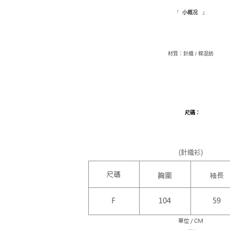
【注意事
』
『
小概况
7-11取貨
１．透過由
交易，需
每筆NT$1
求債權轉
２．關於
付款後7-1
材質：針織 / 棉混紡
https://aft
每筆NT$1
３．未成
「AFTE
新竹物流
任。
４．使用「
每筆NT$1
即時審查
結果請求
離島配送
尺碼
：
５．嚴禁
每筆NT$1
形，恩沛
動。
海外配送
(針織衫)