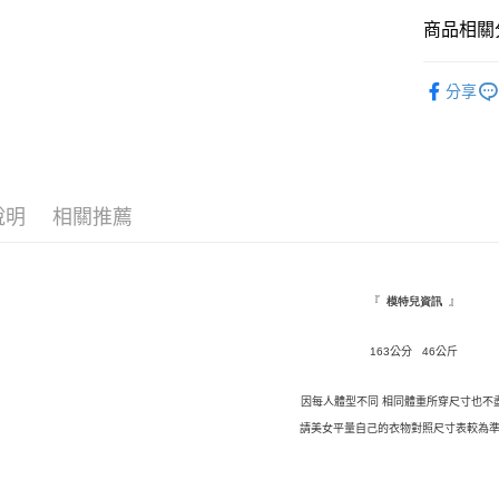
Google Pa
商品相關分
AFTEE先
★ 上裝
分享
相關說明
◤ 全部商品 
【關於「A
ATM付款
AFTEE
🎀 SALE
便利好安
１．簡單
💓 現貨
２．便利
運送方式
說明
相關推薦
３．安心
全家取貨
【「AFT
每筆NT$1
１．於結帳
付」結帳
『
』
模特兒資訊
付款後全
２．訂單
３．收到繳
每筆NT$1
163
公分 46公斤
／ATM／
※ 請注意
萊爾富取
絡購買商品
因每人體型不同 相同體重所穿尺寸也不
先享後付
每筆NT$9,
請美女平量自己的衣物對照尺寸表較為準
※ 交易是
是否繳費成
付款後萊
付客戶支
每筆NT$9,