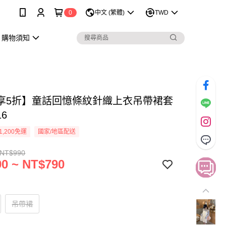
0
中文 (繁體)
TWD
購物須知
享5折】童話回憶條紋針織上衣吊帶裙套
16
1,200免運
國家/地區配送
 NT$990
0 ~ NT$790
吊帶裙