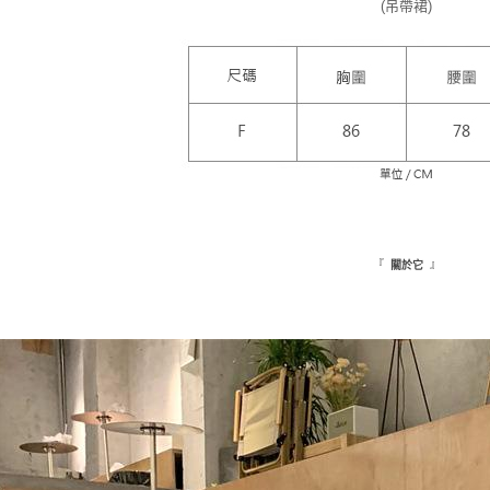
(吊帶裙)
『
』
關於它