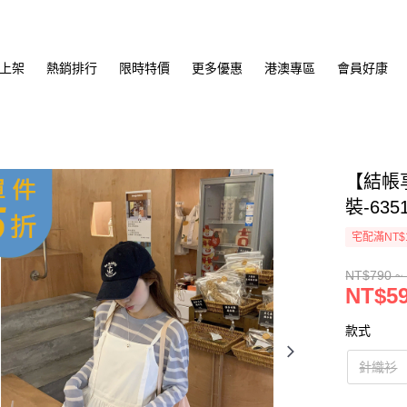
上架
熱銷排行
限時特價
更多優惠
港澳專區
會員好康
【結帳
裝-635
宅配滿NT$
NT$790 ~
NT$59
款式
針織衫