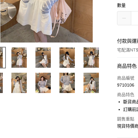
數量
付款與運
宅配滿NT$
付款方式
商品特色
信用卡一
商品編號
9710106
超商取貨
商品特色
LINE Pay
斷貨商
訂購前
Apple Pay
銷售重點
街口支付
現貨特價
悠遊付