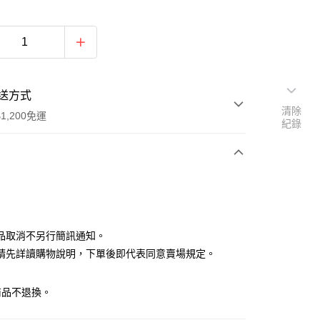
送方式
清除
1,200免運
紀錄
次付款
付款
品取消不另行簡訊通知。
請先詳讀購物說明，下單後即代表同意賣場規定。
商品不退換。