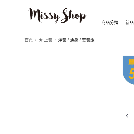
商品分類
新品
首頁
★ 上裝
洋裝 / 連身 / 套裝組