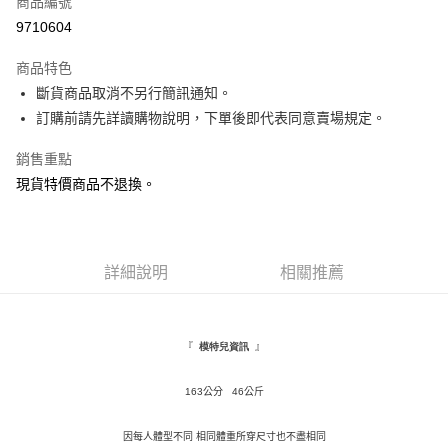
商品編號
超商取貨付款
9710604
LINE Pay
商品特色
Apple Pay
斷貨商品取消不另行簡訊通知。
訂購前請先詳讀購物說明，下單後即代表同意賣場規定。
街口支付
銷售重點
悠遊付
現貨特價商品不退換。
Google Pay
AFTEE先享後付
相關說明
詳細說明
相關推薦
【關於「AFTEE先享後付」】
ATM付款
AFTEE先享後付是「在收到商品之後才付款」的支付方式。 讓您購物簡單
便利好安心！
１．簡單：不需註冊會員、不需綁卡、不需儲值。
運送方式
『
』
模特兒資訊
２．便利：只要手機號碼，簡訊認證，即可結帳。
３．安心：先確認商品／服務後，再付款。
全家取貨付款
163
公分 46公斤
每筆NT$120，滿NT$1,500(含以上)免運費
【「AFTEE先享後付」結帳流程】
１．於結帳方式選擇「AFTEE先享後付」後，將跳轉至「AFTEE先享後付」
因每人體型不同 相同體重所穿尺寸也不盡相同
付款後全家取貨
結帳頁面，進行簡訊認證並確認金額後，即可完成結帳。