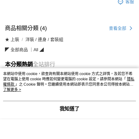
客服
商品相關分類 (4)
查看全部
★ 上裝
洋裝 / 連身 / 套裝組
◤ 全部商品 ｜All ◢
本分類熱銷
全站排行
本網站中使用 cookie，欲查詢有關本網站使用 cookie 方式之詳情，及若您不希
望在電腦上使用 cookie 時應如何變更電腦的 cookie 設定，請參閱本網站「
隱私
權條款
」之 Cookie 聲明。您繼續使用本網站即表示您同意本公司得按本網站使
熱門標籤
用條款之 Cookie 聲明使用 cookie。
了解更多 >
我知道了