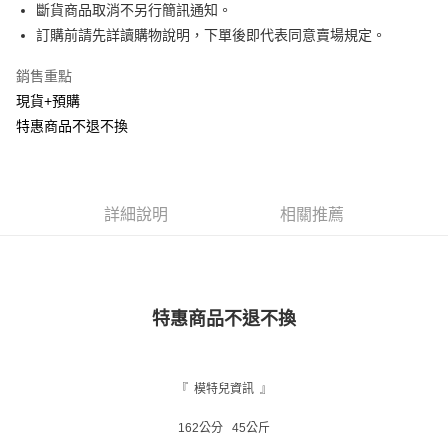
Apple Pay
斷貨商品取消不另行簡訊通知。
訂購前請先詳讀購物說明，下單後即代表同意賣場規定。
街口支付
銷售重點
悠遊付
現貨+預購
Google Pay
特惠商品不退不換
AFTEE先享後付
相關說明
【關於「AFTEE先享後付」】
詳細說明
相關推薦
ATM付款
AFTEE先享後付是「在收到商品之後才付款」的支付方式。 讓您購物簡單
便利好安心！
１．簡單：不需註冊會員、不需綁卡、不需儲值。
運送方式
２．便利：只要手機號碼，簡訊認證，即可結帳。
３．安心：先確認商品／服務後，再付款。
全家取貨付款
特惠商品不退不換
每筆NT$120，滿NT$1,500(含以上)免運費
【「AFTEE先享後付」結帳流程】
１．於結帳方式選擇「AFTEE先享後付」後，將跳轉至「AFTEE先享後付」
付款後全家取貨
結帳頁面，進行簡訊認證並確認金額後，即可完成結帳。
２．訂單成立數日內，您將收到繳費通知簡訊。
每筆NT$110，滿NT$1,500(含以上)免運費
『 模特兒資訊 』
３．收到繳費通知簡訊後14天內，點擊此簡訊中的連結，可透過四大超商／
ATM／網路銀行／等多元方式進行付款，方視為交易完成。
萊爾富取貨付款
162公分 45公斤
※ 請注意：結帳手續完成當下不需立刻繳費，但若您需要取消訂單，請聯絡