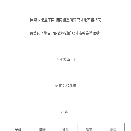
每筆NT$9,999
購買商品的店家。未經商家同意取消之訂單仍視為有效，需透過AFTEE先享
後付繳納相關費用。
付款後萊爾富取貨
※ 交易是否成功請以「AFTEE先享後付 」之結帳頁面顯示為準，若有關於
是否繳費成功／繳費後需取消欲退款等相關疑問，請聯繫「AFTEE先享後付
每筆NT$9,999
因每人體型不同 相同體重所穿尺寸也不盡相同
客戶支援中心」
https://netprotections.freshdesk.com/support/home
7-11取貨付款
【注意事項】
請美女平量自己的衣物對照尺寸表較為準確喔~
１．透過由恩沛科技股份有限公司提供之「AFTEE先享後付」服務完成之交
每筆NT$120，滿NT$1,500(含以上)免運費
易，需依本服務之必要範圍內提供個人資料，並將交易相關給付款項請求債
權轉讓予恩沛科技股份有限公司。
付款後7-11取貨
２．關於個人資料處理事宜，請瀏覽以下網址：
每筆NT$110，滿NT$1,500(含以上)免運費
https://aftee.tw/terms/#terms3
『 小概况 』
３．未成年的使用者請事先徵得法定代理人或監護人之同意方可使用
新竹物流宅配
「AFTEE先享後付」，若未經同意申辦者引起之損失，本公司不負相關責
任。
每筆NT$100，滿NT$1,200(含以上)免運費
４．使用「AFTEE先享後付」時，將依據個別帳號之用戶狀況，依本公司即
時審查核予不同之上限額度；若仍有額度不足之情形，本公司將視審查結果
材質：棉混紡
離島配送
請求用戶進行身份認證。
每筆NT$180
５．嚴禁一人註冊多個帳號或使用他人資訊註冊。若發現惡意使用之情形，
恩沛科技股份有限公司將有權停止該用戶之使用額度並採取法律行動。
海外配送
查看運費
尺碼：