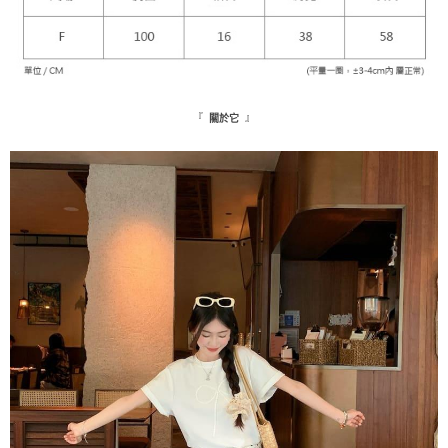
『
』
關於它